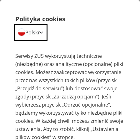
Polityka cookies
Polski
Menu
Szukaj
Serwisy ZUS wykorzystują techniczne
(niezbędne) oraz analityczne (opcjonalne) pliki
cookies. Możesz zaakceptować wykorzystanie
Kontakt
przez nas wszystkich takich plików (przycisk
„Przejdź do serwisu”) lub dostosować swoje
zgody (przycisk „Zarządzaj opcjami”). Jeśli
wybierzesz przycisk „Odrzuć opcjonalne”,
będziemy wykorzystywać tylko niezbędne pliki
Dostęp do informacji publicznej
cookies. W każdej chwili możesz zmienić swoje
ustawienia. Aby to zrobić, kliknij „Ustawienia
28
sierpnia
2020
plików cookies” w stopce.