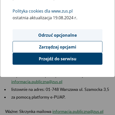
Polityka cookies dla www.zus.pl
Dostęp do informacji publicznej
ostatnia aktualizacja 19.08.2024 r.
Informacja publiczna jest to informacja o sprawach
Odrzuć opcjonalne
publicznych. Informacje publiczne, które nie zostały
umieszczone w BIP, mogą być udostępnione na wniosek.
Zarządzaj opcjami
Przejdź do serwisu
Wniosek o udostępnienie informacji publicznej można
złożyć:
za pośrednictwem poczty elektronicznej na adres:
informacja.publiczna@zus.pl
listownie na adres: 01-748 Warszawa ul. Szamocka 3,5
za pomocą platformy e-PUAP.
Ważne: Skrzynka mailowa
informacja.publiczna@zus.pl