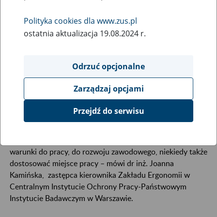
Polityka cookies dla www.zus.pl
Polska nadrabia zaległości w stosunku do najlepszych
ostatnia aktualizacja 19.08.2024 r.
krajów Unii Europejskiej pod względem wskaźnika
zatrudnienia osób w wieku 55–64: osiągnął on rekordową
Odrzuć opcjonalne
wartość 59%. Z drugiej strony nadal wśród pracodawców
utrzymują się negatywne stereotypy na temat zatrudniania
Zarządzaj opcjami
osób dojrzałych.
Przejdź do serwisu
- Pracownicy 50 plus to osoby z dużym doświadczeniem,
kompetencjami. To osoby lojalne względem pracodawcy,
niezawodni. Trzeba im natomiast stworzyć odpowiednie
warunki do pracy, do rozwoju zawodowego, niekiedy także
dostosować miejsce pracy – mówi dr inż. Joanna
Kamińska, zastępca kierownika Zakładu Ergonomii w
Centralnym Instytucie Ochrony Pracy-Państwowym
Instytucie Badawczym w Warszawie.