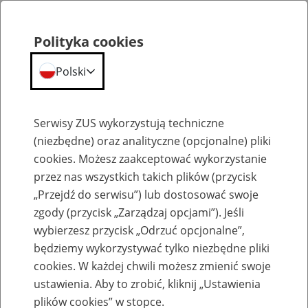
Polityka cookies
Polski
Menu
Szukaj
Serwisy ZUS wykorzystują techniczne
(niezbędne) oraz analityczne (opcjonalne) pliki
cookies. Możesz zaakceptować wykorzystanie
ZUS na głos - podcasty
przez nas wszystkich takich plików (przycisk
„Przejdź do serwisu”) lub dostosować swoje
zgody (przycisk „Zarządzaj opcjami”). Jeśli
wybierzesz przycisk „Odrzuć opcjonalne”,
będziemy wykorzystywać tylko niezbędne pliki
Druga połowa kariery
cookies. W każdej chwili możesz zmienić swoje
ustawienia. Aby to zrobić, kliknij „Ustawienia
27
kwietnia
2026
plików cookies” w stopce.