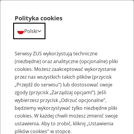
Polityka cookies
Polski
Menu
Szukaj
Serwisy ZUS wykorzystują techniczne
(niezbędne) oraz analityczne (opcjonalne) pliki
cookies. Możesz zaakceptować wykorzystanie
Wsparcie na każdym etapie życia
przez nas wszystkich takich plików (przycisk
„Przejdź do serwisu”) lub dostosować swoje
zgody (przycisk „Zarządzaj opcjami”). Jeśli
wybierzesz przycisk „Odrzuć opcjonalne”,
będziemy wykorzystywać tylko niezbędne pliki
Młodzi dorośli 19–26 lat
cookies. W każdej chwili możesz zmienić swoje
ustawienia. Aby to zrobić, kliknij „Ustawienia
plików cookies” w stopce.