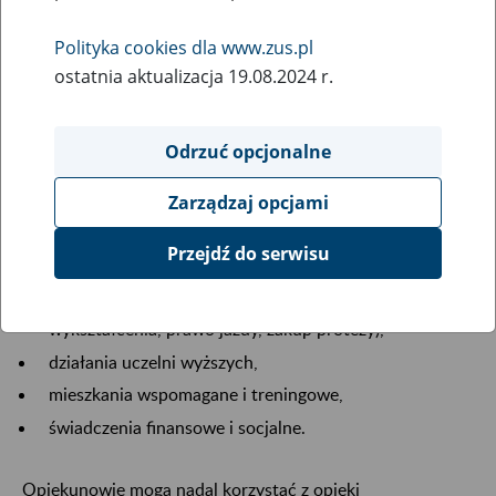
Polityka cookies dla www.zus.pl
ostatnia aktualizacja 19.08.2024 r.
Odrzuć opcjonalne
To etap wchodzenia w dorosłość – dalszej edukacji,
pierwszych doświadczeń zawodowych i usamodzielniania
Zarządzaj opcjami
się. Osoby z niepełnosprawnością często napotykają
trudności w kontynuowaniu nauki, podjęciu pracy czy
Przejdź do serwisu
znalezieniu mieszkania. Wsparcie obejmuje:
program „Aktywny samorząd” (np. pomoc w zdobyciu
wykształcenia, prawo jazdy, zakup protezy),
działania uczelni wyższych,
mieszkania wspomagane i treningowe,
świadczenia finansowe i socjalne.
Opiekunowie mogą nadal korzystać z opieki