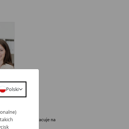
Polski
i konkurencyjny
.
jonalne)
takich
ych pracowników pracuje na
cisk