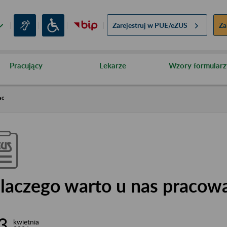
Zarejestruj w
PUE/eZUS
Za
Pracujący
Lekarze
Wzory formularz
ać
laczego warto u nas pracow
3
kwietnia