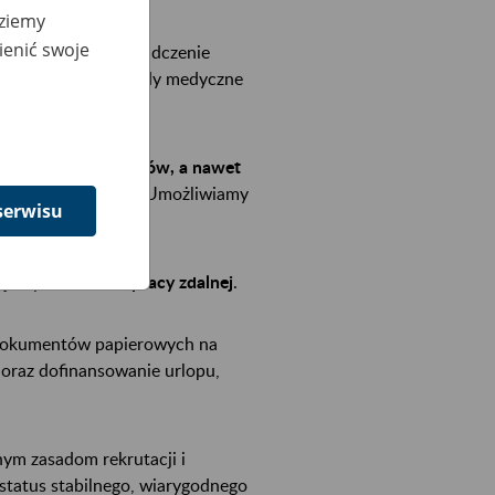
dziemy
ienić swoje
y, tj. umowy o świadczenie
ch samodzielne zawody medyczne
ercie szkoleń i kursów, a nawet
ów podyplomowych
. Umożliwiamy
serwisu
ajemy
możliwość pracy zdalnej
.
z dokumentów papierowych na
 oraz dofinansowanie urlopu,
ym zasadom rekrutacji i
 status stabilnego, wiarygodnego