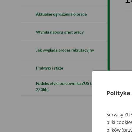
Aktualne ogłoszenia o pracę
Wyniki naboru ofert pracy
Jak wygląda proces rekrutacyjny
Praktyki i staże
Kodeks etyki pracownika ZUS (pdf
230kb)
Polityka
Nab
Serwisy ZUS
pliki cooki
Ofe
pod
plików (prz