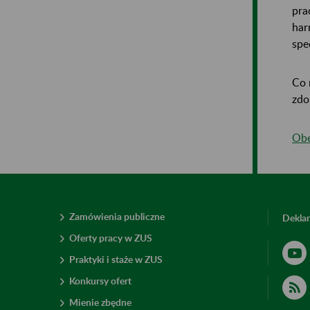
pra
har
spe
Co 
zdo
Obe
Zamówienia publiczne
Deklar
Oferty pracy w ZUS
Praktyki i staże w ZUS
Konkursy ofert
Mienie zbędne