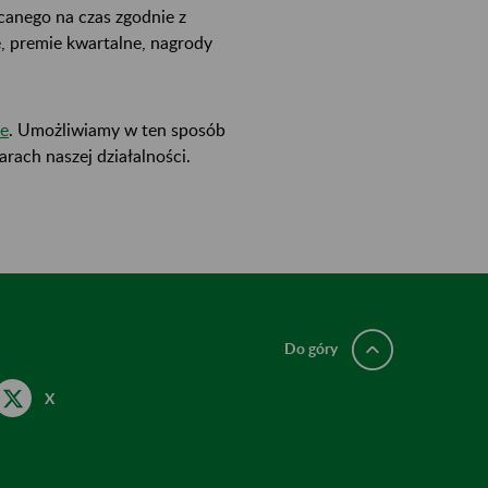
anego na czas zgodnie z
, premie kwartalne, nagrody
że
. Umożliwiamy w ten sposób
ach naszej działalności.
Do góry
X