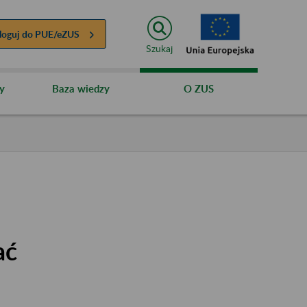
loguj do
PUE/eZUS
Szukaj
y
Baza wiedzy
O ZUS
ać