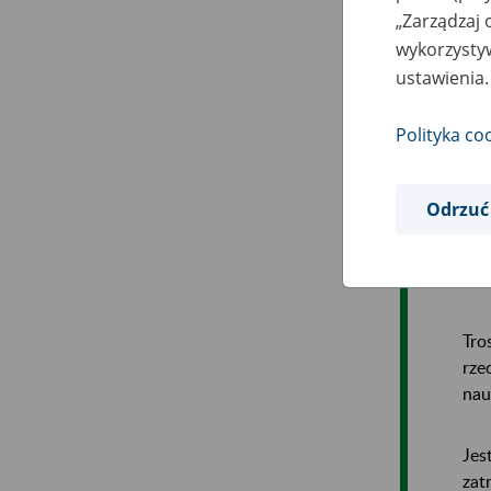
„Zarządzaj 
wykorzystyw
Dla
ustawienia.
usł
– f
Polityka co
Nas
– w
Odrzuć
rów
Dba
Tro
rze
nau
Jes
zat