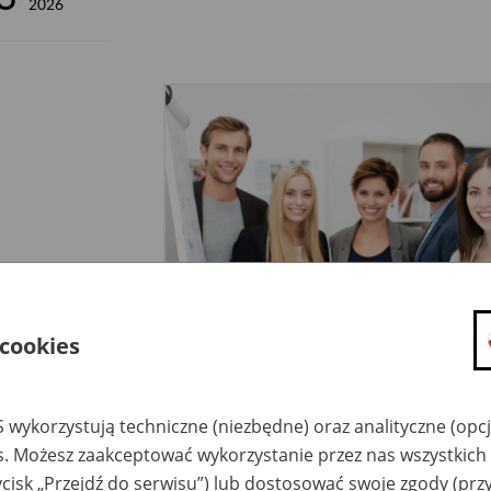
2026
 cookies
ór kandydatów na wolne stanowiska pracy w ZUS jest
otwarty 
 wykorzystują techniczne (niezbędne) oraz analityczne (opc
es. Możesz zaakceptować wykorzystanie przez nas wszystkich 
rujemy zatrudnienie w ramach
umowy o pracę
. Większość nasz
stawie umowy bezterminowej.
ycisk „Przejdź do serwisu”) lub dostosować swoje zgody (przy