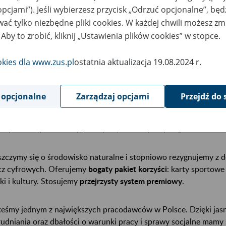
opcjami”). Jeśli wybierzesz przycisk „Odrzuć opcjonalne”, bę
ać tylko niezbędne pliki cookies. W każdej chwili możesz zm
 kadry medycznej oferujemy również elastyczne formy współprac
 Aby to zrobić, kliknij „Ustawienia plików cookies” w stopce.
ug (dotyczy lekarzy orzeczników oraz specjalistów wykonujący
izjoterapeutów, pielęgniarek, pielęgniarzy).
okies dla www.zus.pl
ostatnia aktualizacja 19.08.2024 r.
i pracownicy mogą podnosić swoje kwalifikacje dzięki
bogatej of
 uzasadnionych przypadkach – uzyskać dofinansowanie studi
 opcjonalne
Zarządzaj opcjami
Przejdź do 
nież udział w konferencjach i seminariach.
my o dobrą atmosferę, pracujemy w
elastycznych godzinach
i d
szczymy się o środowisko naturalne i stopniowo rezygnujemy 
cz cyfrowych. Oferujemy
bogaty pakiet korzyści
: karty sportowe
ki i kultury. Stosujemy
przejrzysty system premiowy
.
teśmy jednym z największych pracodawców w Polsce. Dzięki jasn
rudniania oraz dbałości o warunki pracy i sprawy socjalne mamy