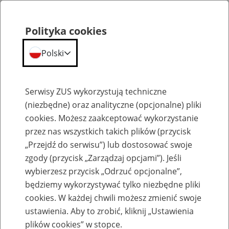
Polityka cookies
Polski
Menu
Szukaj
Serwisy ZUS wykorzystują techniczne
(niezbędne) oraz analityczne (opcjonalne) pliki
cookies. Możesz zaakceptować wykorzystanie
Konferencja "Edukacja wobec dezinformacji. Ubezpieczenia społeczne w kryzysie
zaufania"
przez nas wszystkich takich plików (przycisk
„Przejdź do serwisu”) lub dostosować swoje
zgody (przycisk „Zarządzaj opcjami”). Jeśli
wybierzesz przycisk „Odrzuć opcjonalne”,
będziemy wykorzystywać tylko niezbędne pliki
cookies. W każdej chwili możesz zmienić swoje
Biogramy - konferencja "Edukacja
ustawienia. Aby to zrobić, kliknij „Ustawienia
plików cookies” w stopce.
wobec dezinformacji.