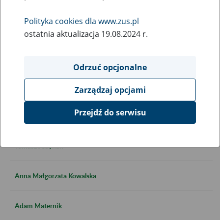
Ubezpieczenia społeczne w
Polityka cookies dla www.zus.pl
kryzysie zaufania"
ostatnia aktualizacja 19.08.2024 r.
Odrzuć opcjonalne
Tomasz Gackowski
Zarządzaj opcjami
Przejdź do serwisu
Monika Grochowska
Tomasz Jedynak
Anna Małgorzata Kowalska
Adam Maternik