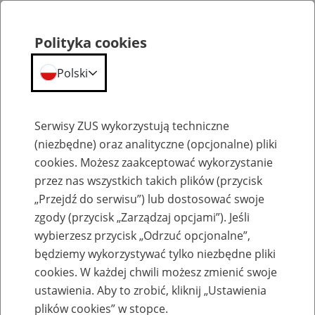
Polityka cookies
Polski
Menu
Szukaj
Serwisy ZUS wykorzystują techniczne
(niezbędne) oraz analityczne (opcjonalne) pliki
cookies. Możesz zaakceptować wykorzystanie
Wsparcie na każdym etapie życia
przez nas wszystkich takich plików (przycisk
„Przejdź do serwisu”) lub dostosować swoje
zgody (przycisk „Zarządzaj opcjami”). Jeśli
wybierzesz przycisk „Odrzuć opcjonalne”,
będziemy wykorzystywać tylko niezbędne pliki
Seniorzy 60/65+ lat
cookies. W każdej chwili możesz zmienić swoje
ustawienia. Aby to zrobić, kliknij „Ustawienia
plików cookies” w stopce.