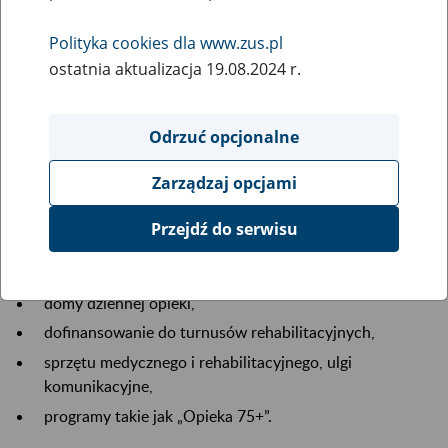
Polityka cookies dla www.zus.pl
ostatnia aktualizacja 19.08.2024 r.
Odrzuć opcjonalne
Osoby w wieku emerytalnym z niepełnosprawnością
często mierzą się z pogorszeniem zdrowia, samotnością i
Zarządzaj opcjami
ograniczoną mobilnością. Potrzebują nie tylko wsparcia
zdrowotnego i socjalnego, ale też systematycznej opieki.
Przejdź do serwisu
Najważniejsze formy pomocy obejmują:
usługi opiekuńcze,
domy dziennej opieki,
dofinansowanie do turnusów rehabilitacyjnych,
sprzętu medycznego i rehabilitacyjnego, ulgi
komunikacyjne,
programy takie jak „Opieka 75+”.