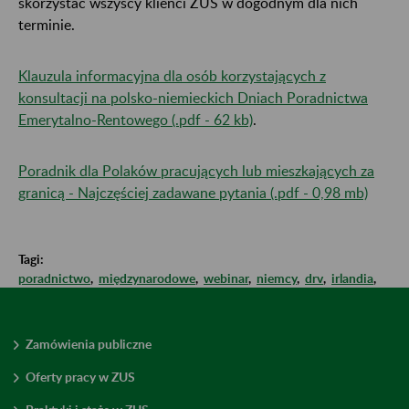
skorzystać wszyscy klienci ZUS w dogodnym dla nich
terminie.
Klauzula informacyjna dla osób korzystających z
konsultacji na polsko-niemieckich Dniach Poradnictwa
Emerytalno-Rentowego (.pdf - 62 kb)
.
Poradnik dla Polaków pracujących lub mieszkających za
granicą - Najczęściej zadawane pytania (.pdf - 0,98 mb)
Tagi:
poradnictwo
,
międzynarodowe
,
webinar
,
niemcy
,
drv
,
irlandia
,
Zamówienia publiczne
Oferty pracy w ZUS