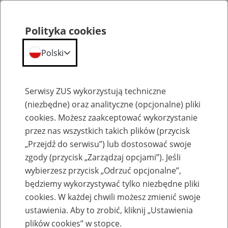
Polityka cookies
Polski
Menu
Szukaj
Serwisy ZUS wykorzystują techniczne
(niezbędne) oraz analityczne (opcjonalne) pliki
cookies. Możesz zaakceptować wykorzystanie
Międzynarodowe Dni Poradnictwa
przez nas wszystkich takich plików (przycisk
„Przejdź do serwisu”) lub dostosować swoje
zgody (przycisk „Zarządzaj opcjami”). Jeśli
wybierzesz przycisk „Odrzuć opcjonalne”,
będziemy wykorzystywać tylko niezbędne pliki
Poradnictwo ubezpieczeniowe dla
cookies. W każdej chwili możesz zmienić swoje
Polaków pracujących lub
ustawienia. Aby to zrobić, kliknij „Ustawienia
plików cookies” w stopce.
mieszkających za granicą -