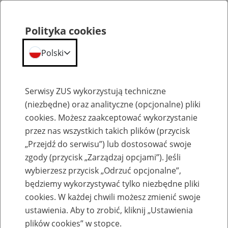
Polityka cookies
Polski
Menu
Szukaj
Serwisy ZUS wykorzystują techniczne
(niezbędne) oraz analityczne (opcjonalne) pliki
cookies. Możesz zaakceptować wykorzystanie
Zasady koordynacji systemów zabezpieczenia społecznego w zakresie świadczeń
pieniężnych w razie choroby i macierzyństwa, świadczeń pieniężnych z tytułu
przez nas wszystkich takich plików (przycisk
choroby spowodowanej wypadkiem przy pracy lub chorobą zawodową oraz zasiłków
pogrzebowych - od 1 maja 2010 r. (na podstawie rozporządzeń WE nr 883/2004 i nr
„Przejdź do serwisu”) lub dostosować swoje
987/2009)
zgody (przycisk „Zarządzaj opcjami”). Jeśli
wybierzesz przycisk „Odrzuć opcjonalne”,
będziemy wykorzystywać tylko niezbędne pliki
cookies. W każdej chwili możesz zmienić swoje
ustawienia. Aby to zrobić, kliknij „Ustawienia
plików cookies” w stopce.