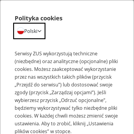
Polityka cookies
Polski
Menu
Szukaj
Serwisy ZUS wykorzystują techniczne
(niezbędne) oraz analityczne (opcjonalne) pliki
cookies. Możesz zaakceptować wykorzystanie
Emerytury, renty
przez nas wszystkich takich plików (przycisk
„Przejdź do serwisu”) lub dostosować swoje
zgody (przycisk „Zarządzaj opcjami”). Jeśli
wybierzesz przycisk „Odrzuć opcjonalne”,
będziemy wykorzystywać tylko niezbędne pliki
Dodatki i legitymacje
cookies. W każdej chwili możesz zmienić swoje
ustawienia. Aby to zrobić, kliknij „Ustawienia
Poniżej zamieszczone zostały aktualne formularze wniosków i
oświadczeń, których można używać w korespondencji formalnej z
plików cookies” w stopce.