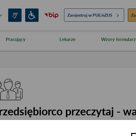
Zarejestruj w
PUE/eZUS
Za
Pracujący
Lekarze
Wzory formularz
rzedsiębiorco przeczytaj - w