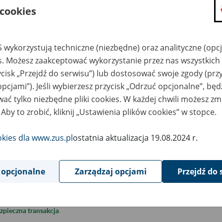
 cookies
lkulator składki zdrowotnej
 wykorzystują techniczne (niezbędne) oraz analityczne (opc
es. Możesz zaakceptować wykorzystanie przez nas wszystkich 
lkulator rocznej składki zdrowotnej
ycisk „Przejdź do serwisu”) lub dostosować swoje zgody (przy
opcjami”). Jeśli wybierzesz przycisk „Odrzuć opcjonalne”, bę
ły ZUS plus
ać tylko niezbędne pliki cookies. W każdej chwili możesz zm
 Aby to zrobić, kliknij „Ustawienia plików cookies” w stopce.
gi w działalności – warunki i skutki
okies dla www.zus.pl
ostatnia aktualizacja 19.08.2024 r.
rcza Antykryzysowa - wsparcie MF
 opcjonalne
Zarządzaj opcjami
Przejdź do 
akta
zpieczna transakcja