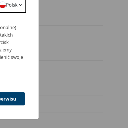
Polski
jonalne)
takich
cisk
dziemy
ienić swoje
serwisu