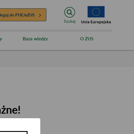
loguj do
PUE/eZUS
Szukaj
y
Baza wiedzy
O ZUS
ażne!