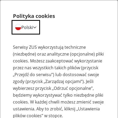
Polityka cookies
Polski
Menu
Szukaj
Serwisy ZUS wykorzystują techniczne
(niezbędne) oraz analityczne (opcjonalne) pliki
cookies. Możesz zaakceptować wykorzystanie
Obsługa osób z niepełnosprawnościami
przez nas wszystkich takich plików (przycisk
„Przejdź do serwisu”) lub dostosować swoje
zgody (przycisk „Zarządzaj opcjami”). Jeśli
wybierzesz przycisk „Odrzuć opcjonalne”,
będziemy wykorzystywać tylko niezbędne pliki
Dostępność punktów obsługi
cookies. W każdej chwili możesz zmienić swoje
klientów ZUS dla osób z
ustawienia. Aby to zrobić, kliknij „Ustawienia
plików cookies” w stopce.
niepełnosprawnościami