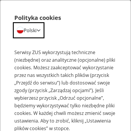
Polityka cookies
Polski
Menu
Szukaj
Serwisy ZUS wykorzystują techniczne
(niezbędne) oraz analityczne (opcjonalne) pliki
cookies. Możesz zaakceptować wykorzystanie
Dostępność placówek ZUS dla osób z niepełnosprawnościami skierowanych na
badanie lekarskie
przez nas wszystkich takich plików (przycisk
„Przejdź do serwisu”) lub dostosować swoje
zgody (przycisk „Zarządzaj opcjami”). Jeśli
wybierzesz przycisk „Odrzuć opcjonalne”,
będziemy wykorzystywać tylko niezbędne pliki
cookies. W każdej chwili możesz zmienić swoje
Oddział w Rybniku – dostępność
ustawienia. Aby to zrobić, kliknij „Ustawienia
plików cookies” w stopce.
dla osób z niepełnosprawnościami