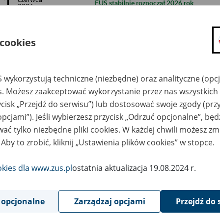
11
FUS stabilnie rozpoczął 2026 rok
2026
24
kwietnia
FUS w 2025 r.: stabilne finanse i mniejsz
2026
 cookies
11
marca
Umowy o dzieło coraz częściej krótkie i z
2026
 wykorzystują techniczne (niezbędne) oraz analityczne (opc
18
grudnia
es. Możesz zaakceptować wykorzystanie przez nas wszystkich 
Fundusz Ubezpieczeń Społecznych w dob
2025
ycisk „Przejdź do serwisu”) lub dostosować swoje zgody (przy
29
opcjami”). Jeśli wybierzesz przycisk „Odrzuć opcjonalne”, bę
października
Plan FUS na 2026 r.: bezpieczeństwo finan
2025
ać tylko niezbędne pliki cookies. W każdej chwili możesz zm
 Aby to zrobić, kliknij „Ustawienia plików cookies” w stopce.
2
października
Jak korzystaliśmy z umów o dzieło w pier
2025
okies dla www.zus.pl
ostatnia aktualizacja 19.08.2024 r.
16
września
Fundusz Ubezpieczeń Społecznych w zna
2025
 opcjonalne
Zarządzaj opcjami
Przejdź do 
9
czerwca
FUS w I kwartale 2025 r. System ubezpiec
2025