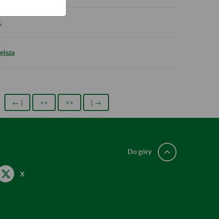
.
ejsza
← |
<<
>>
| →
Do góry
X