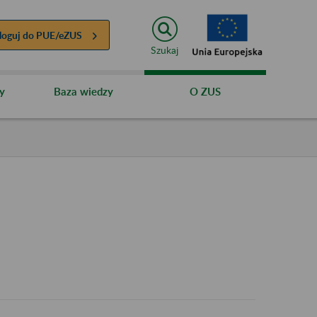
loguj do
PUE/eZUS
Szukaj
y
Baza wiedzy
O ZUS