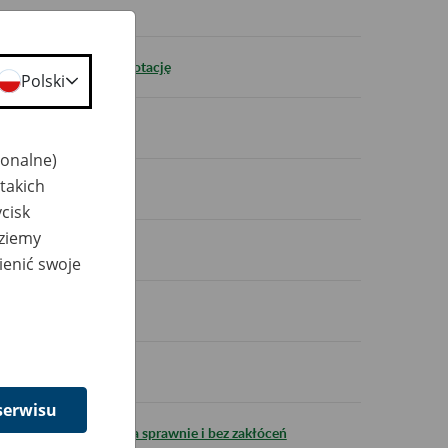
e zapotrzebowanie na dotację
Polski
głaszane elektronicznie
jonalne)
takich
rej formie
cisk
dziemy
sowe i stabilizacja
ienić swoje
wszej połowie 2025 r.
komitej formie
serwisu
zeń społecznych działa sprawnie i bez zakłóceń