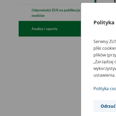
Odpowiedzi ZUS na publikacje
mediów
Polityka
Analizy i raporty
Serwisy ZUS
pliki cooki
plików (prz
„Zarządzaj 
wykorzystyw
ustawienia.
Polityka co
Odrzuć