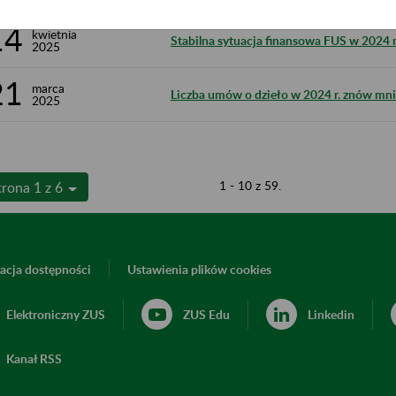
14
kwietnia
Stabilna sytuacja finansowa FUS w 2024 r
2025
21
marca
Liczba umów o dzieło w 2024 r. znów mni
2025
1 - 10 z 59.
trona 1 z 6
acja dostępności
Ustawienia plików cookies
Elektroniczny ZUS
ZUS Edu
Linkedin
Kanał RSS