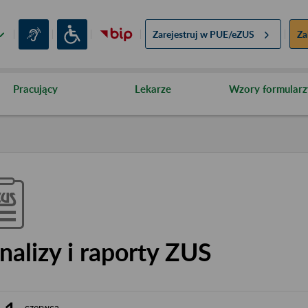
Zarejestruj w
PUE/eZUS
Za
Pracujący
Lekarze
Wzory formularz
nalizy i raporty ZUS
czerwca