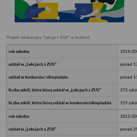
Projekt edukacyjny "Lekcje z ZUS" w liczbach
2014/20
ponad 17
ponad 11
373 szkó
319 szkó
2015/20
ponad 29