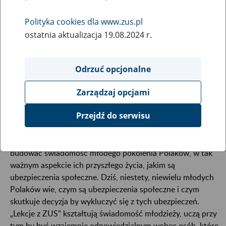
Polityka cookies dla www.zus.pl
Witamy na stronie projektu dla szkół ponadpodstawowych
ostatnia aktualizacja 19.08.2024 r.
„Lekcje z ZUS”.
Odrzuć opcjonalne
Zarządzaj opcjami
Przejdź do serwisu
Jest to nasz pierwszy, autorski, projekt, który powstał by
budować świadomość młodego pokolenia Polaków, w tak
ważnym aspekcie ich przyszłego życia, jakim są
ubezpieczenia społeczne. Dziś, niestety, niewielu młodych
Polaków wie, czym są ubezpieczenia społeczne i czym
skutkuje decyzja by wykluczyć się z tych ubezpieczeń.
„Lekcje z ZUS” kształtują świadomość młodzieży, uczą przy
tym by być wzajemnie odpowiedzialnym wobec osób, które