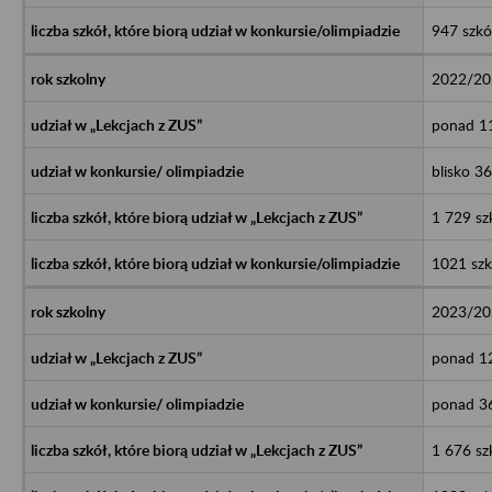
947 szkó
2022/20
ponad 11
blisko 3
1 729 sz
1021 szk
2023/20
ponad 12
ponad 36
1 676 sz