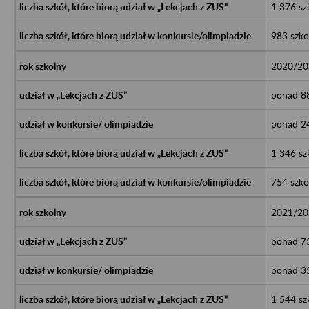
1 376 sz
983 szko
2020/20
ponad 88
ponad 24
1 346 sz
754 szko
2021/20
ponad 75
ponad 35
1 544 sz