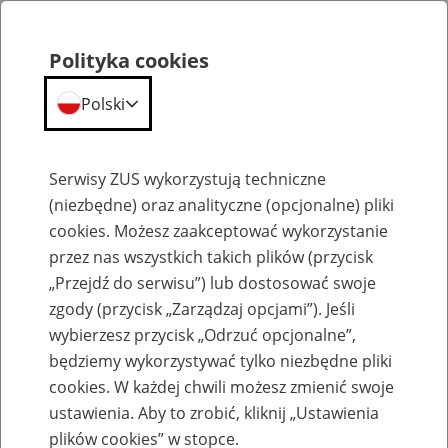
Polityka cookies
Polski
Menu
Szukaj
Serwisy ZUS wykorzystują techniczne
(niezbędne) oraz analityczne (opcjonalne) pliki
cookies. Możesz zaakceptować wykorzystanie
Szkoły ponadpodstawowe
przez nas wszystkich takich plików (przycisk
„Przejdź do serwisu”) lub dostosować swoje
zgody (przycisk „Zarządzaj opcjami”). Jeśli
wybierzesz przycisk „Odrzuć opcjonalne”,
będziemy wykorzystywać tylko niezbędne pliki
O projekcie "Lekcje z ZUS"
cookies. W każdej chwili możesz zmienić swoje
ustawienia. Aby to zrobić, kliknij „Ustawienia
18
maja
2026
plików cookies” w stopce.