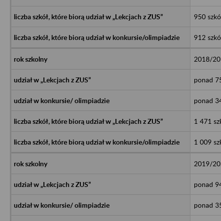
950 szkó
912 szkó
2018/20
ponad 75
ponad 34
1 471 sz
1 009 sz
2019/20
ponad 94
ponad 35