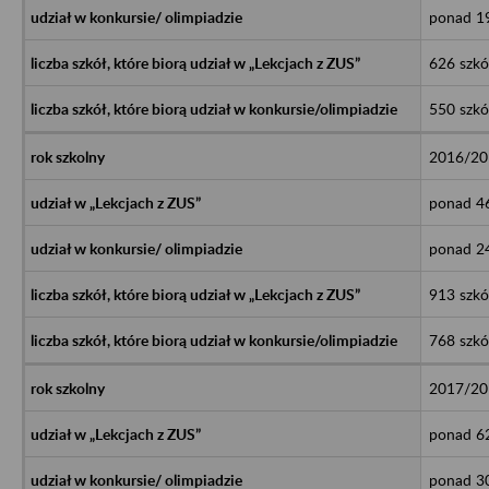
ponad 19
626 szkó
550 szkó
2016/20
ponad 46
ponad 24
913 szkó
768 szkó
2017/20
ponad 62
ponad 30