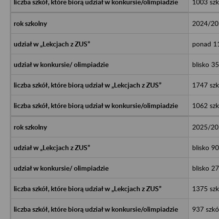
1003 szk
2024/20
ponad 11
blisko 3
1747 szk
1062 szk
2025/20
blisko 9
blisko 2
1375 szk
937 szkó