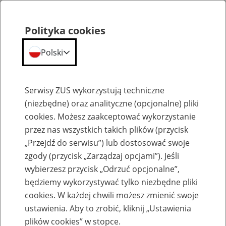
Polityka cookies
Polski
Menu
Szukaj
Serwisy ZUS wykorzystują techniczne
(niezbędne) oraz analityczne (opcjonalne) pliki
cookies. Możesz zaakceptować wykorzystanie
Umowa z Izraelem o zabezpieczeniu społecznym
przez nas wszystkich takich plików (przycisk
„Przejdź do serwisu”) lub dostosować swoje
zgody (przycisk „Zarządzaj opcjami”). Jeśli
wybierzesz przycisk „Odrzuć opcjonalne”,
będziemy wykorzystywać tylko niezbędne pliki
Umowa z Izraelem o
cookies. W każdej chwili możesz zmienić swoje
zabezpieczeniu społecznym -
ustawienia. Aby to zrobić, kliknij „Ustawienia
plików cookies” w stopce.
informacje ogólne