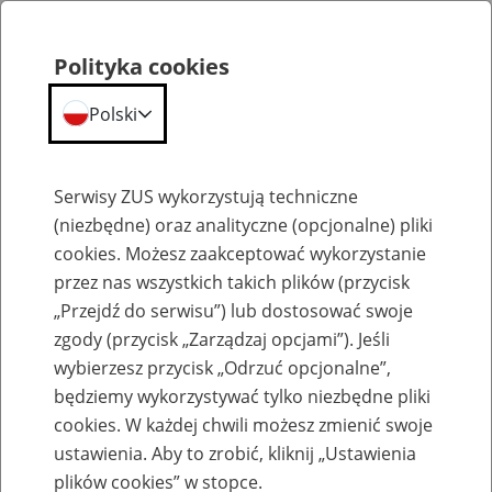
Polityka cookies
Polski
Menu
Szukaj
Serwisy ZUS wykorzystują techniczne
(niezbędne) oraz analityczne (opcjonalne) pliki
cookies. Możesz zaakceptować wykorzystanie
Umowa z Mongolią o zabezpieczeniu społecznym
przez nas wszystkich takich plików (przycisk
„Przejdź do serwisu”) lub dostosować swoje
zgody (przycisk „Zarządzaj opcjami”). Jeśli
wybierzesz przycisk „Odrzuć opcjonalne”,
będziemy wykorzystywać tylko niezbędne pliki
Umowa z Mongolią o
cookies. W każdej chwili możesz zmienić swoje
zabezpieczeniu społecznym - gdzie
ustawienia. Aby to zrobić, kliknij „Ustawienia
plików cookies” w stopce.
możesz uzyskać więcej informacji