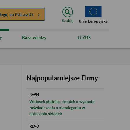
loguj do
PUE/eZUS
Szukaj
y
Baza wiedzy
O ZUS
Najpopularniejsze Firmy
RWN
Wniosek płatnika składek o wydanie
zaświadczenia o niezaleganiu w
opłacaniu składek
RD-3