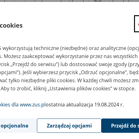
rych można używać w korespondencji formalnej z ZUS po ich wydrukowan
łnieniu. Obszerniejsze z nich zawierając szczegółowe pouczenia co do
sobów ich wypełnienia. Formularze opublikowane są w formacie
umentów PDF.
 cookies
mbol
Nazwa wniosku
 wykorzystują techniczne (niezbędne) oraz analityczne (opc
es. Możesz zaakceptować wykorzystanie przez nas wszystkich 
L
Wniosek RSL
Wniosek o świadczenie lokalowe przeznaczone 
ycisk „Przejdź do serwisu”) lub dostosować swoje zgody (przy
naprawę szkód powstałych w tym lokalu w wyn
opcjami”). Jeśli wybierzesz przycisk „Odrzuć opcjonalne”, bę
powodzi.
ać tylko niezbędne pliki cookies. W każdej chwili możesz zm
Publikacja formularza: 16 czerwca 2025 r.
 Aby to zrobić, kliknij „Ustawienia plików cookies” w stopce.
Instrukcja "Jak wypełnić wniosek o świadczenie
lokalowe przeznaczone na naprawę szkód
okies dla www.zus.pl
ostatnia aktualizacja 19.08.2024 r.
powstałych w tym lokalu w wyniku powodzi"
(RSL), pdf 421 kb
 opcjonalne
Zarządzaj opcjami
Przejdź do 
WAŻNE!
W celu prawidłowego wypełnienia wniosku, w