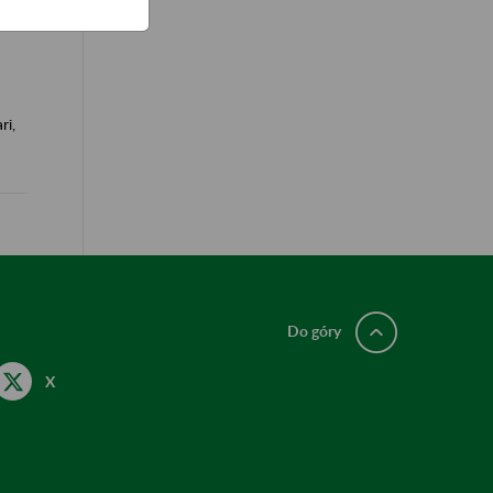
na
ri,
Do góry
X