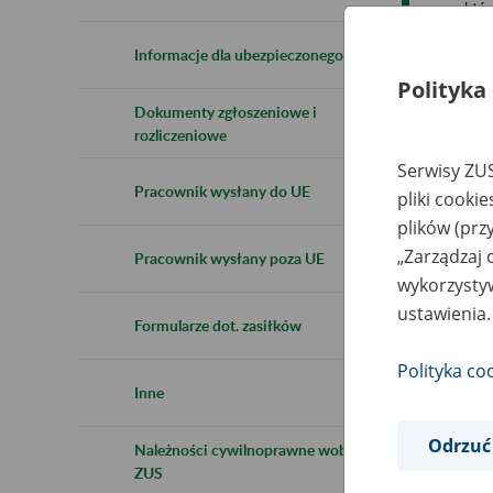
któ
wype
spo
Informacje dla ubezpieczonego
dok
Polityka
Dokumenty zgłoszeniowe i
rozliczeniowe
Sy
Serwisy ZUS
Pracownik wysłany do UE
pliki cooki
RS
plików (prz
„Zarządzaj 
Pracownik wysłany poza UE
wykorzystyw
ustawienia.
Formularze dot. zasiłków
Polityka co
Inne
Odrzuć
Należności cywilnoprawne wobec
ZUS