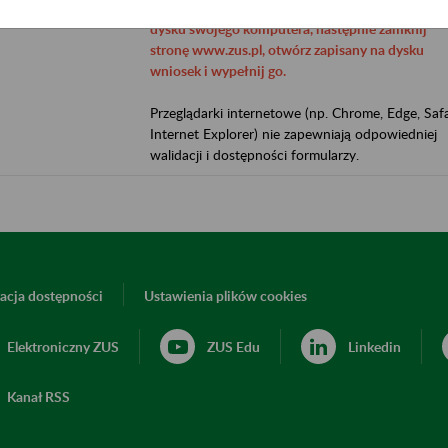
pierwszej kolejności pobierz wniosek i zapisz go 
dysku swojego komputera, następnie zamknij
stronę www.zus.pl, otwórz zapisany na dysku
wniosek i wypełnij go.
Przeglądarki internetowe (np. Chrome, Edge, Safa
Internet Explorer) nie zapewniają odpowiedniej
walidacji i dostępności formularzy.
acja dostępności
Ustawienia plików cookies
Elektroniczny ZUS
ZUS Edu
Linkedin
Kanał RSS