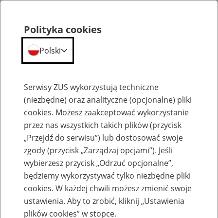
Polityka cookies
Polski
Menu
Szukaj
Serwisy ZUS wykorzystują techniczne
(niezbędne) oraz analityczne (opcjonalne) pliki
cookies. Możesz zaakceptować wykorzystanie
Wydawnictwa
przez nas wszystkich takich plików (przycisk
„Przejdź do serwisu”) lub dostosować swoje
zgody (przycisk „Zarządzaj opcjami”). Jeśli
wybierzesz przycisk „Odrzuć opcjonalne”,
będziemy wykorzystywać tylko niezbędne pliki
Wydawnictwa Zakładu
cookies. W każdej chwili możesz zmienić swoje
Ubezpieczeń Społecznych dla osób
ustawienia. Aby to zrobić, kliknij „Ustawienia
plików cookies” w stopce.
z niepełnosprawnością