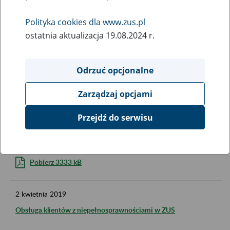
Polityka cookies dla www.zus.pl
ostatnia aktualizacja 19.08.2024 r.
31
marca
2026
Informator dla osób z niepełnosprawnością - 2026 r.
Odrzuć opcjonalne
Pobierz 2099 kB
Zarządzaj opcjami
Przejdź do serwisu
23
kwietnia
2019
Jak żyć z niepełnosprawnością narządu wzroku
Pobierz 3333 kB
2
kwietnia
2019
Obsługa klientów z niepełnosprawnościami w ZUS