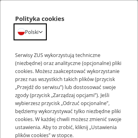
Polityka cookies
Polski
Menu
Szukaj
Serwisy ZUS wykorzystują techniczne
(niezbędne) oraz analityczne (opcjonalne) pliki
cookies. Możesz zaakceptować wykorzystanie
Zasady przyznawania emerytur i rent dla osób pracujących w państwach UE/EFTA
przez nas wszystkich takich plików (przycisk
„Przejdź do serwisu”) lub dostosować swoje
zgody (przycisk „Zarządzaj opcjami”). Jeśli
wybierzesz przycisk „Odrzuć opcjonalne”,
będziemy wykorzystywać tylko niezbędne pliki
cookies. W każdej chwili możesz zmienić swoje
Przepisy prawa unijnego
ustawienia. Aby to zrobić, kliknij „Ustawienia
6
plików cookies” w stopce.
września