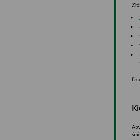
Złó
Dru
Ki
Aby
śmi