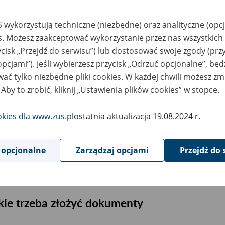
Przykład 3
 wykorzystują techniczne (niezbędne) oraz analityczne (opc
Pani Jolanta, emerytka, była wdową i mieszkała sama. Jej dzie
es. Możesz zaakceptować wykorzystanie przez nas wszystkich 
mieszkają osobno. Pani Jolanta zmarła we wrześniu i nie pobra
ycisk „Przejdź do serwisu”) lub dostosować swoje zgody (przy
dzieci są uprawnione do pobrania – jako niezrealizowanego ś
opcjami”). Jeśli wybierzesz przycisk „Odrzuć opcjonalne”, bę
Jolanty za wrzesień, chociaż nie mieszkały z nią. Wypłacimy je
ać tylko niezbędne pliki cookies. W każdej chwili możesz zm
sprawie wniosek.
 Aby to zrobić, kliknij „Ustawienia plików cookies” w stopce.
Ważne!
Jeśli o wypłatę świadczenia występuje więcej niż jedna
okies dla www.zus.pl
ostatnia aktualizacja 19.08.2024 r.
dzielimy należną im kwotę na równe części.
w trzeciej kolejności – inni członkowie rodziny uprawnieni do ren
 opcjonalne
Zarządzaj opcjami
Przejdź do 
utrzymaniu pozostawała osoba zmarła, w razie braku wymieniony
kie trzeba złożyć dokumenty