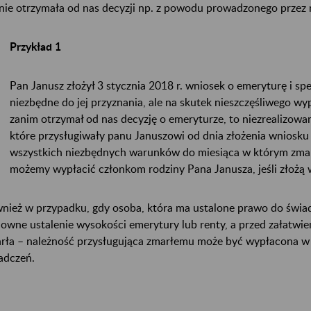
 nie otrzymała od nas decyzji np. z powodu prowadzonego prze
Przykład 1
Pan Janusz złożył 3 stycznia 2018 r. wniosek o emeryturę i sp
niezbędne do jej przyznania, ale na skutek nieszczęśliwego wy
zanim otrzymał od nas decyzję o emeryturze, to niezrealizowa
które przysługiwały panu Januszowi od dnia złożenia wniosku 
wszystkich niezbędnych warunków do miesiąca w którym zmar
możemy wypłacić członkom rodziny Pana Janusza, jeśli złożą 
nież w przypadku, gdy osoba, która ma ustalone prawo do świadc
owne ustalenie wysokości emerytury lub renty, a przed załatwi
rła – należność przysługująca zmarłemu może być wypłacona w
adczeń.