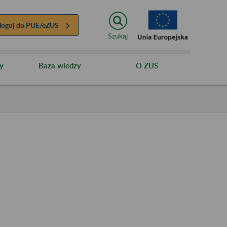
loguj do
PUE/eZUS
Szukaj
y
Baza wiedzy
O ZUS