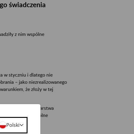
ego świadczenia
owadziły z nim wspólne
a w styczniu i dlatego nie
obrania – jako niezrealizowanego
warunkiem, że złoży w tej
nie prowadził gospodarstwa
oba prowadziła wspólne
Polski