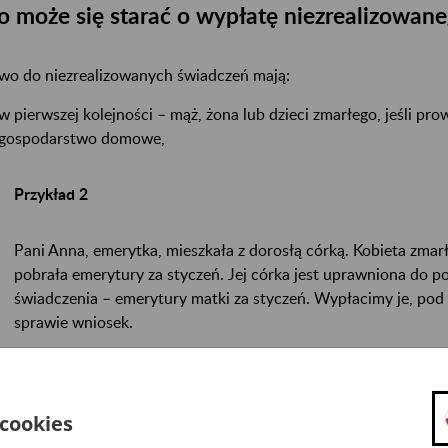
o może się starać o wypłatę niezrealizowan
wo do niezrealizowanych świadczeń mają:
w pierwszej kolejności – mąż, żona lub dzieci zmarłego, jeśli pr
gospodarstwo domowe,
Przykład 2
Pani Anna, emerytka, mieszkała z dorosłą córką. Kobieta zmarł
pobrała emerytury za styczeń. Jej córka jest uprawniona do p
świadczenia – emerytury matki za styczeń. Wypłacimy je, pod 
sprawie wniosek.
w drugiej kolejności: – małżonkowie i dzieci, z którymi zmarły 
domowego (w razie braku małżonka, dzieci, z którymi zmarła os
gospodarstwo domowe).
 cookies