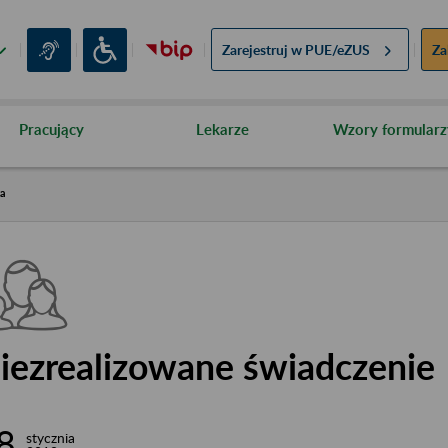
Zarejestruj w
PUE/eZUS
Za
Pracujący
Lekarze
Wzory formularz
ia
iezrealizowane świadczenie
8
stycznia