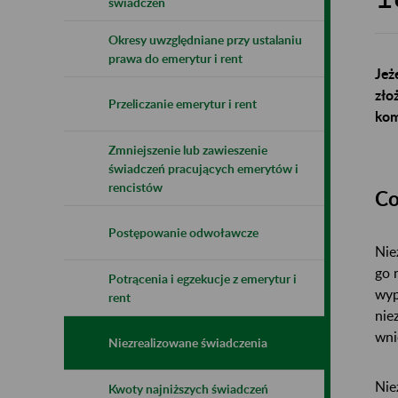
świadczeń
Okresy uwzględniane przy ustalaniu
prawa do emerytur i rent
Jeż
zło
Przeliczanie emerytur i rent
kom
Zmniejszenie lub zawieszenie
świadczeń pracujących emerytów i
rencistów
Co
Postępowanie odwoławcze
Nie
go 
Potrącenia i egzekucje z emerytur i
wyp
rent
nie
wni
Niezrealizowane świadczenia
Nie
Kwoty najniższych świadczeń