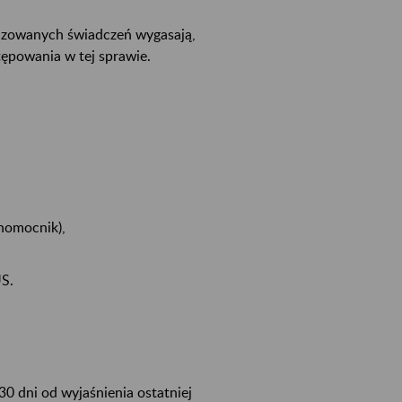
lizowanych świadczeń wygasają,
tępowania w tej sprawie.
łnomocnik),
US.
0 dni od wyjaśnienia ostatniej