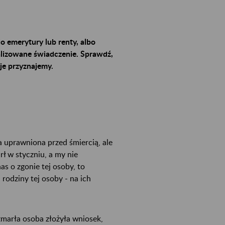
o emerytury lub renty, albo
alizowane świadczenie. Sprawdź,
je przyznajemy.
a uprawniona przed śmiercią, ale
rł w styczniu, a my nie
s o zgonie tej osoby, to
odziny tej osoby - na ich
zmarła osoba złożyła wniosek,