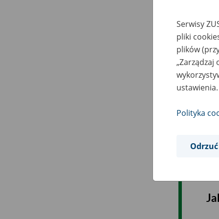
Serwisy ZUS
pliki cooki
plików (prz
„Zarządzaj 
wykorzystyw
ustawienia.
Polityka co
Odrzuć
Ja