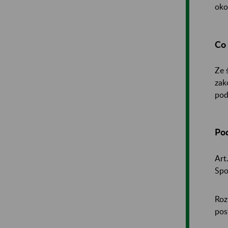
oko
Co 
Ze 
zak
pod
Po
Art
Spo
Roz
pos