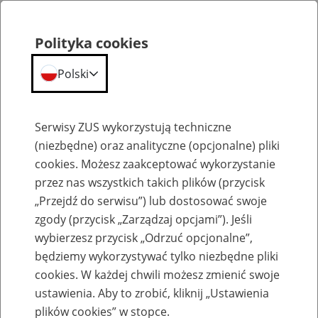
Polityka cookies
Polski
Menu
Szukaj
Serwisy ZUS wykorzystują techniczne
(niezbędne) oraz analityczne (opcjonalne) pliki
cookies. Możesz zaakceptować wykorzystanie
Szkoły podstawowe
przez nas wszystkich takich plików (przycisk
„Przejdź do serwisu”) lub dostosować swoje
zgody (przycisk „Zarządzaj opcjami”). Jeśli
wybierzesz przycisk „Odrzuć opcjonalne”,
będziemy wykorzystywać tylko niezbędne pliki
Projekt z ZUS
cookies. W każdej chwili możesz zmienić swoje
ustawienia. Aby to zrobić, kliknij „Ustawienia
4
września
2023
plików cookies” w stopce.