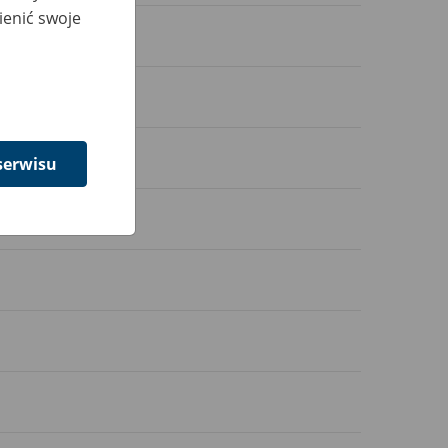
ienić swoje
serwisu