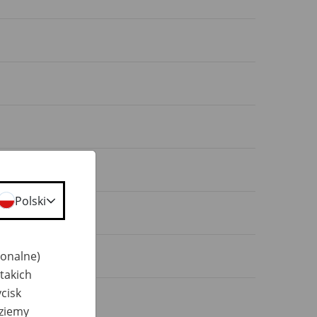
Polski
jonalne)
takich
cisk
dziemy