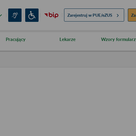
Zarejestruj w
PUE/eZUS
Za
Pracujący
Lekarze
Wzory formularz