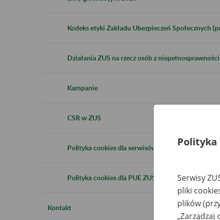
Kodeks etyki Zakładu Ubezpieczeń Społecznych (p
Działania ZUS na rzecz osób z niepełnosprawności
Kampanie
CSR w ZUS
Polityka
Polityka cookies dla serwisów internetowych ZUS
Serwisy ZUS
Polityka cookies dla PUE ZUS/eZUS
pliki cooki
plików (prz
Kontakt
„Zarządzaj 