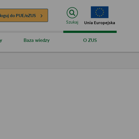
loguj do
PUE/eZUS
Szukaj
y
Baza wiedzy
O ZUS