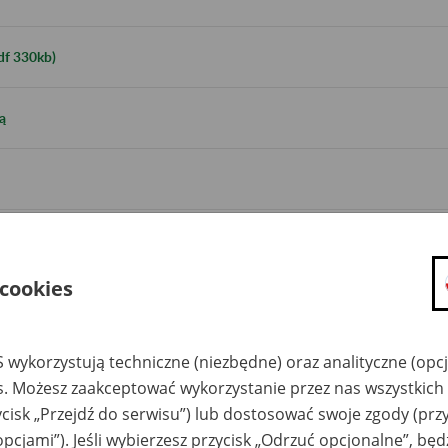
df 330kb)
ą
 cookies
 wykorzystują techniczne (niezbędne) oraz analityczne (opc
es. Możesz zaakceptować wykorzystanie przez nas wszystkich 
ycisk „Przejdź do serwisu”) lub dostosować swoje zgody (przy
opcjami”). Jeśli wybierzesz przycisk „Odrzuć opcjonalne”, bę