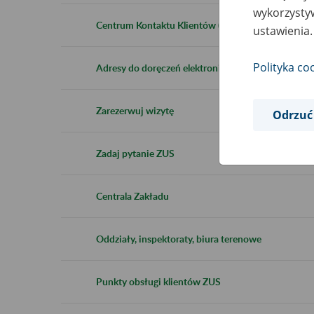
wykorzystyw
Centrum Kontaktu Klientów (CKK)
ustawienia.
Polityka co
Adresy do doręczeń elektronicznych (xlsx 10 kb)
Zarezerwuj wizytę
Odrzuć
Zadaj pytanie ZUS
Centrala Zakładu
Oddziały, inspektoraty, biura terenowe
Punkty obsługi klientów ZUS