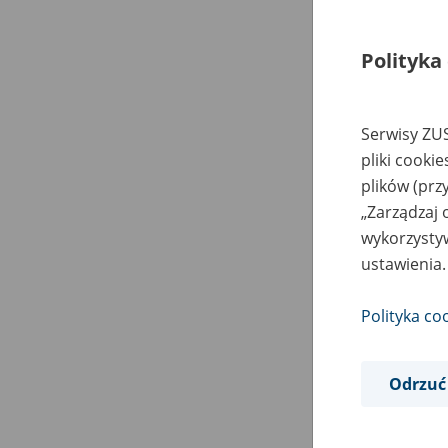
Polityka
Serwisy ZUS
pliki cooki
plików (prz
„Zarządzaj 
wykorzystyw
ustawienia.
Polityka co
Odrzuć