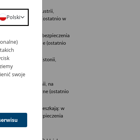
ia i mieszkają: w Austrii,
Polski
lskie i zagraniczne (ostatnio w
lko polskie okresy ubezpieczenia
jonalne)
olskie i zagraniczne (ostatnio
takich
cisk
nia i mieszkają: w Estonii,
dziemy
 mają łączone okresy
ienić swoje
,
 i mieszkają: w Danii, na
 polskie i zagraniczne (ostatnio
sy ubezpieczenia i mieszkają: w
 łączone okresy ubezpieczenia
serwisu