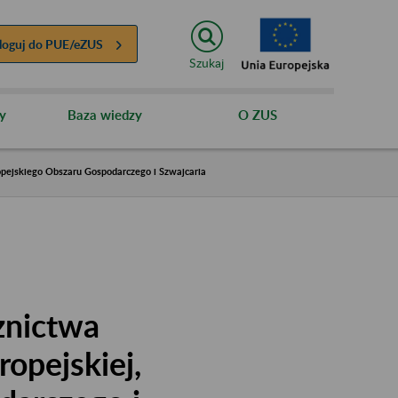
loguj do
PUE/eZUS
Szukaj
y
Baza wiedzy
O ZUS
ropejskiego Obszaru Gospodarczego i Szwajcaria
znictwa
ropejskiej,