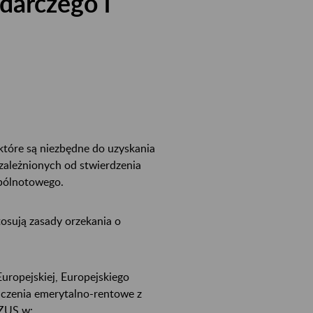
darczego i
które są niezbędne do uzyskania
zależnionych od stwierdzenia
spólnotowego.
tosują zasady orzekania o
Europejskiej, Europejskiego
adczenia emerytalno-rentowe z
 ZUS w: