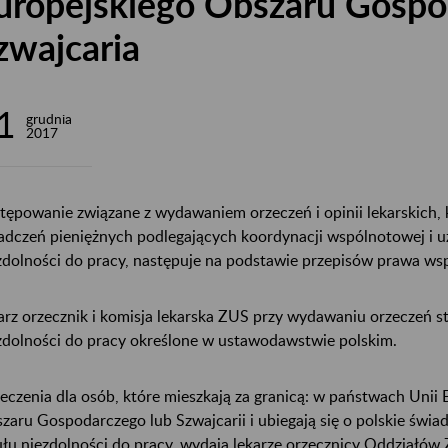
uropejskiego Obszaru Gospo
zwajcaria
1
grudnia
2017
tępowanie związane z wydawaniem orzeczeń i opinii lekarskich, 
adczeń pieniężnych podlegających koordynacji wspólnotowej i u
zdolności do pracy, następuje na podstawie przepisów prawa w
arz orzecznik i komisja lekarska ZUS przy wydawaniu orzeczeń s
zdolności do pracy określone w ustawodawstwie polskim.
eczenia dla osób, które mieszkają za granicą: w państwach Unii 
zaru Gospodarczego lub Szwajcarii i ubiegają się o polskie świ
ułu niezdolności do pracy, wydają lekarze orzecznicy Oddziałów