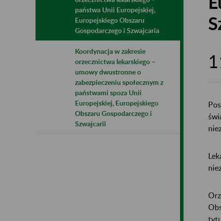
E
państwa Unii Europejskiej,
S
Europejskiego Obszaru
Gospodarczego i Szwajcaria
Koordynacja w zakresie
1
orzecznictwa lekarskiego –
umowy dwustronne o
zabezpieczeniu społecznym z
państwami spoza Unii
Europejskiej, Europejskiego
Pos
Obszaru Gospodarczego i
świ
Szwajcarii
nie
Lek
nie
Orz
Obs
tyt