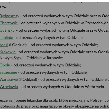
zeciwy od orzeczeń lekarzy orzeczników rozpatrywane są przez k
 w:
Bydgoszczy
- od orzeczeń wydanych w tym Oddziale oraz w Oddz
Chorzowie
- od orzeczeń wydanych w Oddziale w Częstochowie
Gdańsku
– od orzeczeń wydanych w tym Oddziale oraz w Oddzia
Lublinie
- od orzeczeń wydanych w tym Oddziale;
Łodzi
(I Oddział) – od orzeczeń wydanych w tym Oddziale;
Krakowie
- od orzeczeń wydanych w tym Oddziale oraz w Oddzi
Nowym Sączu i Oddziale w Tarnowie;
Opolu
- od orzeczeń wydanych w tym Oddziale;
Szczecinie
- od orzeczeń wydanych w tym Oddziale;
Warszawie
(II Oddział) - od orzeczeń wydanych w tym Oddziale 
Wrocławiu
- od orzeczeń wydanych w Oddziale w Wałbrzychu.
eczenia i opinie lekarskie dla osób, które mieszkają w Polsce i ub
zdolności do pracy oraz mają łączone okresy ubezpieczenia polsk