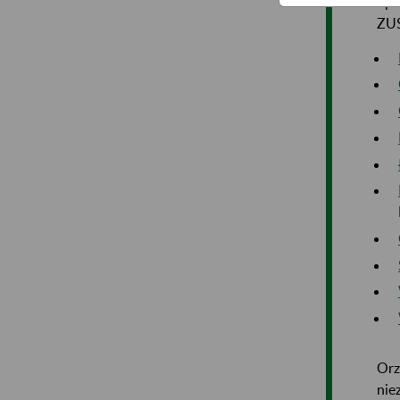
Spr
ZUS
Orz
nie