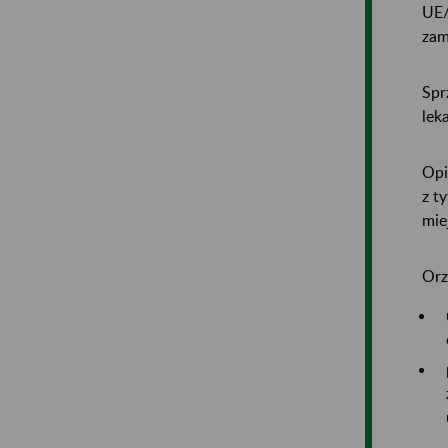
UE/
zam
Spr
lek
Opi
z t
mie
Orz