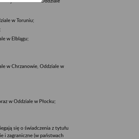
omisje lekarskie w Oddziale
iale w Toruniu;
;
le w Elblągu;
ale w Chrzanowie, Oddziale w
oraz w Oddziale w Płocku;
iegają się o świadczenia z tytułu
ie i zagraniczne (w państwach