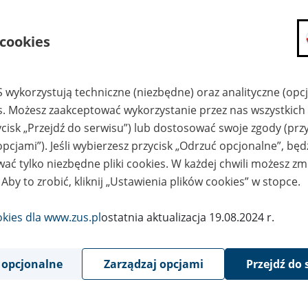
państwach),
Tarnowie
- dla osób, które mają tylko polskie okresy ubezpieczen
 cookies
Lichensteinie, Słowenii lub mają łączone okresy ubezpieczenia po
tych państwach),
Opolu
,
Elblągu
,
Płocku
lub
Wałbrzychu
- dla osób, które mają ty
 wykorzystują techniczne (niezbędne) oraz analityczne (opc
i mieszkają w Niemczech lub mają łączone okresy ubezpieczenia p
es. Możesz zaakceptować wykorzystanie przez nas wszystkich 
w Niemczech),
ycisk „Przejdź do serwisu”) lub dostosować swoje zgody (przy
Szczecinie
- dla osób, które mają tylko polskie okresy ubezpiecze
opcjami”). Jeśli wybierzesz przycisk „Odrzuć opcjonalne”, bę
Finlandii, Islandii, na Litwie, na Łotwie, w Norwegii, Szwecji lub
ać tylko niezbędne pliki cookies. W każdej chwili możesz zm
ubezpieczenia polskie i zagraniczne (ostatnio w tych państwach)
 Aby to zrobić, kliknij „Ustawienia plików cookies” w stopce.
Toruniu
- dla osób, które mają tylko polskie okresy ubezpieczenia
Wegrzech lub w Szwajcarii lub mają łączone okresy ubezpieczenia
okies dla www.zus.pl
ostatnia aktualizacja 19.08.2024 r.
w tych państwach),
Warszawie
(II Oddział) - dla osób, które mają tylko polskie okre
Bułgarii, Chorwacji, we Francji, Luksemburgu, Rumunii lub mają
 opcjonalne
Zarządzaj opcjami
Przejdź do 
polskie i zagraniczne (ostatnio w tych państwach).