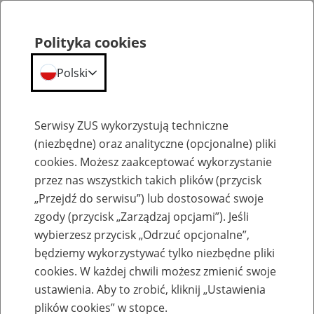
Polityka cookies
Polski
Menu
Szukaj
Serwisy ZUS wykorzystują techniczne
(niezbędne) oraz analityczne (opcjonalne) pliki
cookies. Możesz zaakceptować wykorzystanie
Osoby sprawujące osobistą opiekę nad dzieckiem
przez nas wszystkich takich plików (przycisk
„Przejdź do serwisu”) lub dostosować swoje
zgody (przycisk „Zarządzaj opcjami”). Jeśli
wybierzesz przycisk „Odrzuć opcjonalne”,
będziemy wykorzystywać tylko niezbędne pliki
Osobista opieka nad dzieckiem –
cookies. W każdej chwili możesz zmienić swoje
kiedy ZUS nie opłaca składek
ustawienia. Aby to zrobić, kliknij „Ustawienia
plików cookies” w stopce.