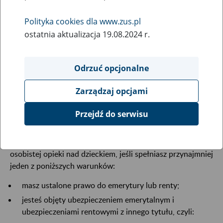
27
kwietnia
2018
Polityka cookies dla www.zus.pl
ostatnia aktualizacja 19.08.2024 r.
Data aktualizacji: 16 kwietnia 2021
Odrzuć opcjonalne
Kiedy nie jesteś objęty ubezpieczeniami społecznymi z
Zarządzaj opcjami
tytułu sprawowania osobistej opieki nad dzieckiem
Przejdź do serwisu
Nie jesteś objęty ubezpieczeniem emerytalnym ani
ubezpieczeniami rentowymi z tytułu sprawowania
osobistej opieki nad dzieckiem, jeśli spełniasz przynajmniej
jeden z poniższych warunków:
masz ustalone prawo do emerytury lub renty;
jesteś objęty ubezpieczeniem emerytalnym i
ubezpieczeniami rentowymi z innego tytułu, czyli: