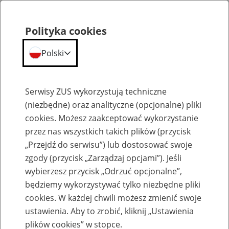
Polityka cookies
Polski
Menu
Szukaj
Serwisy ZUS wykorzystują techniczne
(niezbędne) oraz analityczne (opcjonalne) pliki
cookies. Możesz zaakceptować wykorzystanie
Emerytura dla osób urodzonych przed 1 stycznia 1949
przez nas wszystkich takich plików (przycisk
„Przejdź do serwisu”) lub dostosować swoje
zgody (przycisk „Zarządzaj opcjami”). Jeśli
wybierzesz przycisk „Odrzuć opcjonalne”,
będziemy wykorzystywać tylko niezbędne pliki
Podstawa wymiaru emerytur i rent
cookies. W każdej chwili możesz zmienić swoje
ustawienia. Aby to zrobić, kliknij „Ustawienia
Podstawa wymiaru to ważny element przy obliczaniu wysokości
emerytur przyznawanych na
starych zasadach
, rent z tytułu
plików cookies” w stopce.