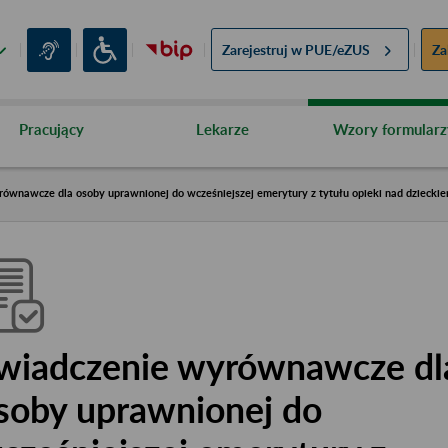
Zarejestruj w
PUE/eZUS
Za
Pracujący
Lekarze
Wzory formularz
ównawcze dla osoby uprawnionej do wcześniejszej emerytury z tytułu opieki nad dziecki
wiadczenie wyrównawcze dl
soby uprawnionej do