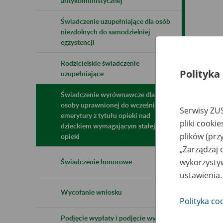
antykomunistycznej
Świadczenie uzupełniające dla osób
niezdolnych do samodzielniej
egzystencji
Rodzicielskie świadczenie
Polityka
uzupełniające
Świadczenie wyrównawcze dla
osoby uprawnionej do wcześniejszej
Serwisy ZUS
emerytury z tytułu opieki nad
pliki cooki
dzieckiem wymagającym stałej
plików (prz
opieki
„Zarządzaj 
wykorzystyw
Świadczenie honorowe
ustawienia.
Wycofanie wniosku
Polityka co
Podjęcie wypłaty i podjęcie wypłaty