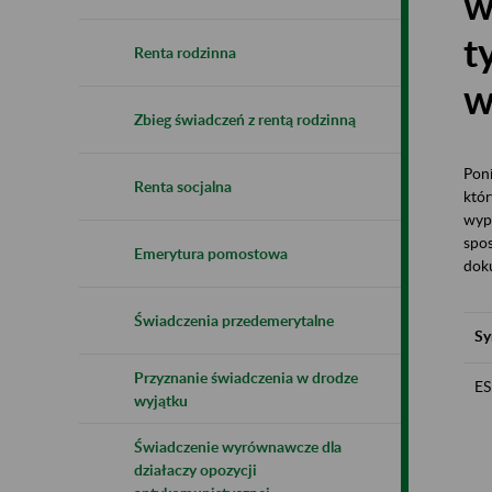
w
t
Renta rodzinna
w
Zbieg świadczeń z rentą rodzinną
Poni
Renta socjalna
któ
wype
spo
Emerytura pomostowa
dok
Świadczenia przedemerytalne
Sy
Przyznanie świadczenia w drodze
E
wyjątku
Świadczenie wyrównawcze dla
działaczy opozycji