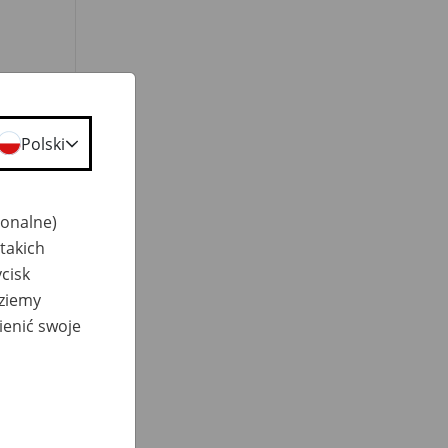
Polski
jonalne)
takich
cisk
dziemy
ienić swoje