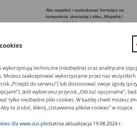
Aby wypełnić i wydrukować formularz na
komputerze, skorzystaj z pliku „Wypełnij i
wydrukuj”.
Najpierw zapisz go na komputerze
, a
potem wypełnij w programie Adobe Reader
(darmowy) lub Adobe Acrobat. Przeglądarki
internetowe (np. Chrome, Edge, Safari, Internet
 cookies
Explorer) nie zapewniają odpowiedniej walidacji i
dostępności formularzy.
 wykorzystują techniczne (niezbędne) oraz analityczne (opc
es. Możesz zaakceptować wykorzystanie przez nas wszystkich 
ycisk „Przejdź do serwisu”) lub dostosować swoje zgody (przy
opcjami”). Jeśli wybierzesz przycisk „Odrzuć opcjonalne”, bę
ać tylko niezbędne pliki cookies. W każdej chwili możesz zm
 Aby to zrobić, kliknij „Ustawienia plików cookies” w stopce.
okies dla www.zus.pl
ostatnia aktualizacja 19.08.2024 r.