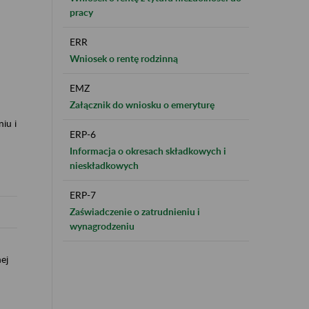
pracy
ERR
Wniosek o rentę rodzinną
EMZ
Załącznik do wniosku o emeryturę
iu i
ERP-6
Informacja o okresach składkowych i
nieskładkowych
ERP-7
Zaświadczenie o zatrudnieniu i
wynagrodzeniu
ej