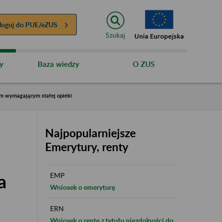
loguj do
PUE/eZUS
Szukaj
y
Baza wiedzy
O ZUS
em wymagającym stałej opieki
Najpopularniejsze
Emerytury, renty
a
EMP
Wniosek o emeryturę
ERN
Wniosek o rentę z tytułu niezdolności do