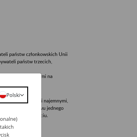
teli państw członkowskich Unii
ywateli państw trzecich,
dźcami zamieszkałymi na
Polski
óre są pracownikami najemnymi,
legały ustawodawstwu jednego
y pozostałe przy życiu.
jonalne)
takich
cisk