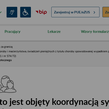
Zarejestruj w
PUE/eZUS
Za
Pracujący
Lekarze
Wzory formularz
 za granicą
horoby i macierzyństwa, świadczeń pieniężnych z tytułu choroby spowodowanej wypadkiem 
 i nr 574/72)
połecznego
to jest objęty koordynacją 