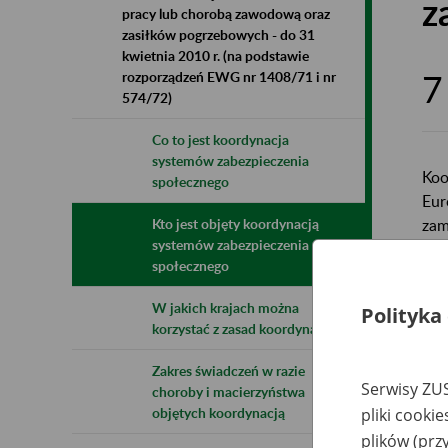
z
pracy lub chorobą zawodową oraz
zasiłków pogrzebowych - do 31
kwietnia 2010 r. (na podstawie
7
rozporządzeń EWG nr 1408/71 i nr
574/72)
Co to jest koordynacja
systemów zabezpieczenia
Koo
społecznego
Eur
zam
Kto jest objęty koordynacją
systemów zabezpieczenia
Obe
społecznego
ter
W jakich krajach można
Polityka
Wsp
korzystać z zasad koordynacji
oso
Zakres świadczeń w razie
lub
Serwisy ZUS
choroby i macierzyństwa
objętych koordynacją
pliki cooki
plików (prz