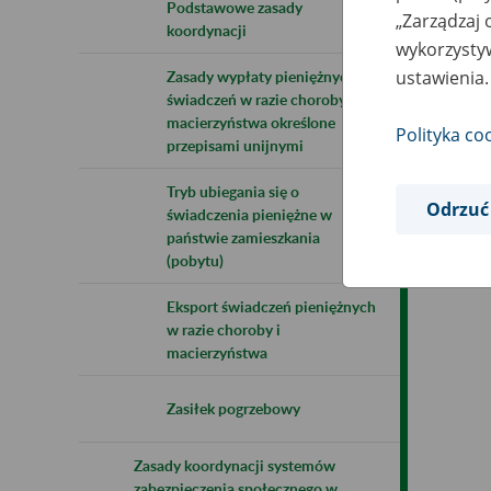
Podstawowe zasady
„Zarządzaj 
koordynacji
wykorzystyw
ustawienia.
Zasady wypłaty pieniężnych
świadczeń w razie choroby i
macierzyństwa określone
Polityka co
przepisami unijnymi
Tryb ubiegania się o
Odrzuć
świadczenia pieniężne w
państwie zamieszkania
(pobytu)
Eksport świadczeń pieniężnych
w razie choroby i
macierzyństwa
Zasiłek pogrzebowy
Zasady koordynacji systemów
zabezpieczenia społecznego w