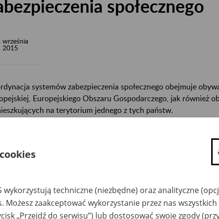
abezpieczenia społecznego
września
2015
rdynacja systemów zabezpieczenia społecznego obejmuje obywa
opejskiej, Europejskiego Obszaru Gospodarczego, jak również ob
ieszkujących na terytorium jednego z tych państw.
jmuje ona również osoby, które są bezpaństwowcami albo ucho
ytorium jednego z państw członkowskich.
 cookies
ólnotowa koordynacja obejmuje przemieszczające się osoby, kt
bami pracującymi na własny rachunek, które podlegają lub pod
 kilku państw członkowskich, jak i członków ich rodzin oraz osob
 wykorzystują techniczne (niezbędne) oraz analityczne (opc
es. Możesz zaakceptować wykorzystanie przez nas wszystkich 
ycisk „Przejdź do serwisu”) lub dostosować swoje zgody (przy