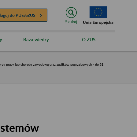
loguj do
PUE/eZUS
Szukaj
y
Baza wiedzy
O ZUS
przy pracy lub chorobą zawodową oraz zasiłków pogrzebowych - do 31
systemów