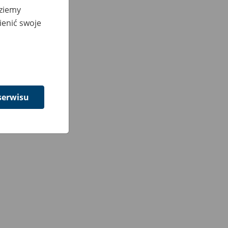
dziemy
ienić swoje
serwisu