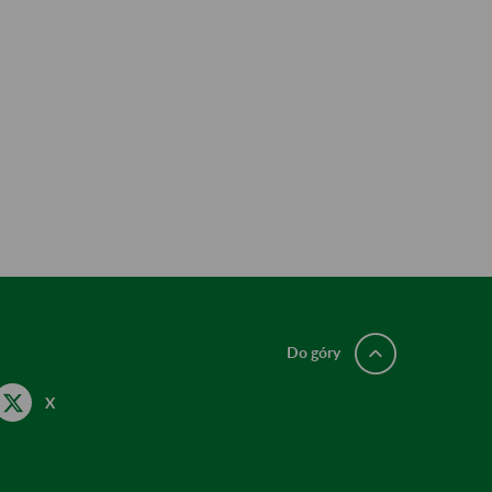
Do góry
X