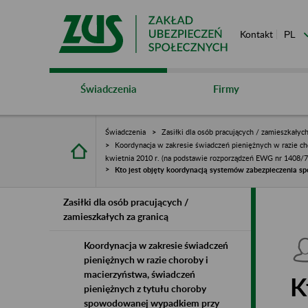
Kontakt
Świadczenia
Firmy
Świadczenia
Zasiłki dla osób pracujących / zamieszkałych
Koordynacja w zakresie świadczeń pieniężnych w razie c
kwietnia 2010 r. (na podstawie rozporządzeń EWG nr 1408/71
Kto jest objęty koordynacją systemów zabezpieczenia s
Zasiłki dla osób pracujących /
zamieszkałych za granicą
Koordynacja w zakresie świadczeń
pieniężnych w razie choroby i
macierzyństwa, świadczeń
K
pieniężnych z tytułu choroby
spowodowanej wypadkiem przy