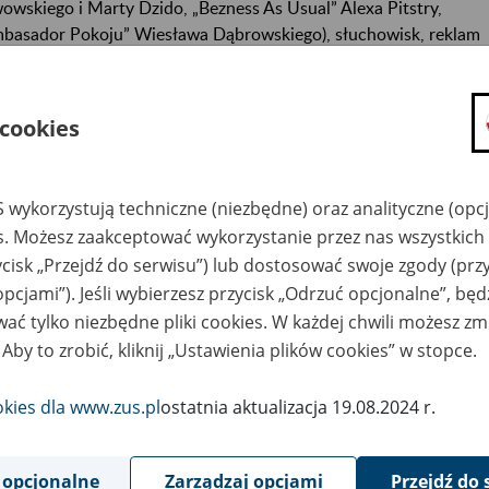
wowskiego i Marty Dzido, „Bezness As Usual” Alexa Pitstry,
basador Pokoju” Wiesława Dąbrowskiego), słuchowisk, reklam
z form telewizyjnych.
7 marca 2018 środa
 cookies
17.45 − 19.45
Sesja dyskusyjna. Jaka będzie edukacja przyszłości?
 wykorzystują techniczne (niezbędne) oraz analityczne (opc
es. Możesz zaakceptować wykorzystanie przez nas wszystkich 
ycisk „Przejdź do serwisu”) lub dostosować swoje zgody (przy
opcjami”). Jeśli wybierzesz przycisk „Odrzuć opcjonalne”, bę
ać tylko niezbędne pliki cookies. W każdej chwili możesz zm
 Aby to zrobić, kliknij „Ustawienia plików cookies” w stopce.
okies dla www.zus.pl
ostatnia aktualizacja 19.08.2024 r.
 opcjonalne
Zarządzaj opcjami
Przejdź do 