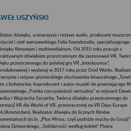
AWEŁ USZYŃSKI
lizator dźwięku, scenarzysta i reżyser audio, producent muzyczn
ożyciel i szef warszawskiego Folia Soundstudio, specjalizującego 
źwięku filmowym i multimedialnym. Od 2015 roku pracuje z
eraktywnym dźwiękiem przestrzennym dla zastosowań VR. Twór
ięku przestrzennego do polskiej gry VR „Interkosmos”,
rodukowanej i wydanej w 2017 roku przez Ovid Works. Realizat
narzysta i reżyser pionierskiego słuchowiska binauralnego „Tunel”
en z bohaterów, koproducent i autor muzyki do powstającego fi
umentalnego „Polska rzeczywistość wirtualna” w reżyserii Dawi
esika i Wojciecha Szczerby. Twórca dźwięku przestrzennego do
zentacji VR dla World of VR, przeznaczonej na VR Days Europe
6 (Amsterdam). Realizator dźwięku do licznych filmów
umentalnych (m.in. „Plus Minus, czyli podróże muchy do Gruzji”
dana Dziworskiego, „Solidarność według kobiet” Piotra