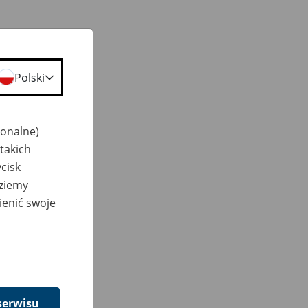
Polski
jonalne)
takich
cisk
dziemy
ienić swoje
serwisu