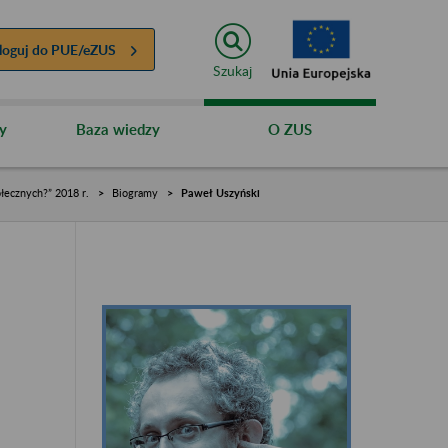
loguj do
PUE/eZUS
Szukaj
y
Baza wiedzy
O ZUS
łecznych?” 2018 r.
Biogramy
Paweł Uszyński