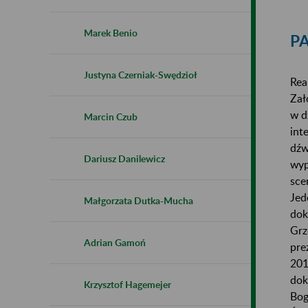
Marek Benio
P
Justyna Czerniak-Swędzioł
Rea
Zał
w d
Marcin Czub
int
dźw
Dariusz Danilewicz
wyp
sce
Jed
Małgorzata Dutka-Mucha
dok
Grz
Adrian Gamoń
pre
201
dok
Krzysztof Hagemejer
Bog