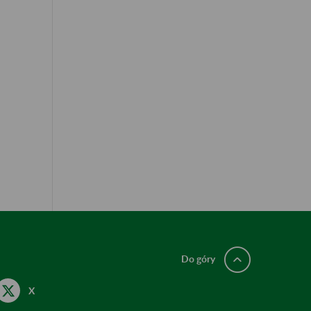
Do góry
X