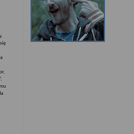
y.
się
ca
or,
.
lmu
da