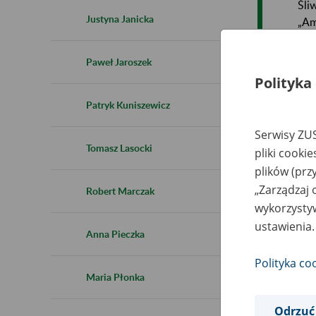
Śli
Justyna Janicka
„Am
ora
Paweł Jaroszek
Polityka
Patryk Kuniszewicz
Serwisy ZUS
Tomasz Lasocki
pliki cooki
plików (prz
„Zarządzaj 
Robert Marczak
wykorzystyw
ustawienia.
Anna Pieczka
Polityka co
Maria Płonka
Odrzuć