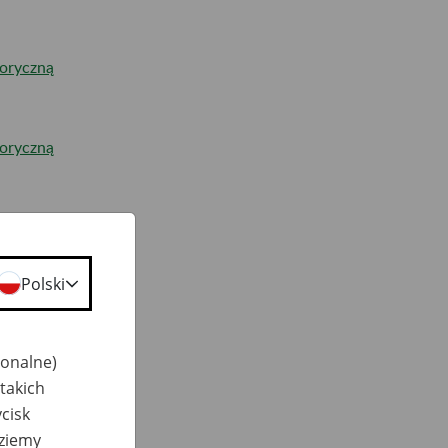
toryczną
toryczną
toryczną
Polski
toryczną
jonalne)
toryczną
takich
cisk
dziemy