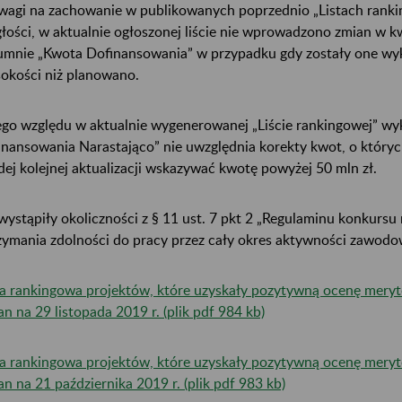
wagi na zachowanie w publikowanych poprzednio „Listach rankin
głości, w aktualnie ogłoszonej liście nie wprowadzono zmian w
umnie „Kwota Dofinansowania” w przypadku gdy zostały one wyk
okości niż planowano.
ego względu w aktualnie wygenerowanej „Liście rankingowej” w
inansowania Narastająco” nie uwzględnia korekty kwot, o który
dej kolejnej aktualizacji wskazywać kwotę powyżej 50 mln zł.
 wystąpiły okoliczności z § 11 ust. 7 pkt 2 „Regulaminu konkursu
zymania zdolności do pracy przez cały okres aktywności zawodow
ta rankingowa projektów, które uzyskały pozytywną ocenę mery
tan na 29 listopada 2019 r. (plik pdf 984 kb)
ta rankingowa projektów, które uzyskały pozytywną ocenę mery
tan na 21 października 2019 r. (plik pdf 983 kb)