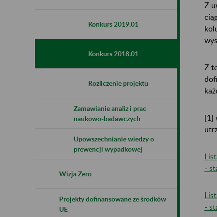
Z u
cią
Konkurs 2019.01
kol
wys
Konkurs 2018.01
Z t
dof
Rozliczenie projektu
każ
Zamawianie analiz i prac
[1]
naukowo-badawczych
utr
Upowszechnianie wiedzy o
prewencji wypadkowej
Lis
- s
Wizja Zero
Lis
Projekty dofinansowane ze środków
- s
UE