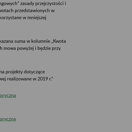
gowych” zasady przejrzystości i
 kwotach przedstawionych w
orzystane w mniejszej
ykazana suma w kolumnie „Kwota
ch mowa powyżej i będzie przy
 na projekty dotyczące
ej realizowane w 2019 r.”
toryczną
toryczną