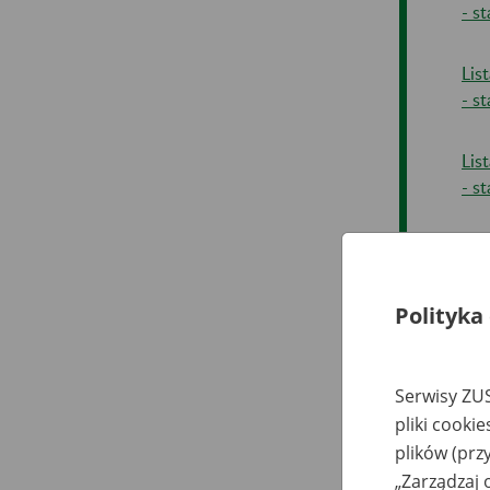
- s
Lis
- s
Lis
- s
Lis
- s
Polityka
Lis
- s
Serwisy ZUS
Lis
pliki cooki
- s
plików (prz
„Zarządzaj 