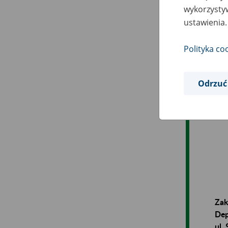
wykorzystyw
Pła
pro
ustawienia.
prz
Polityka co
PR
Odrzuć
Zak
Dep
ul.