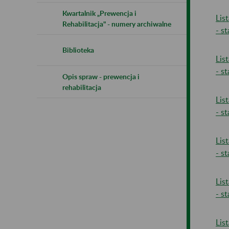
Kwartalnik „Prewencja i
Lis
Rehabilitacja" - numery archiwalne
- s
Biblioteka
Lis
- s
Opis spraw - prewencja i
rehabilitacja
Lis
- s
Lis
- s
Lis
- s
Lis