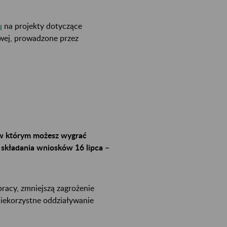
u
na projekty dotyczące
wej, prowadzone przez
 w którym możesz wygrać
składania wniosków 16 lipca –
racy, zmniejszą zagrożenie
iekorzystne oddziaływanie