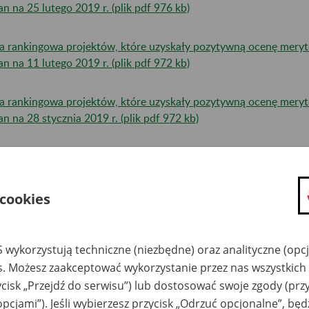
tan na 25 lutego 2019 r. (plik pdf 976 kb)
ta rankingowa projektów, które uzyskały pozytywną ocenę mery
tan na 11 lutego 2019 r. (plik pdf 972 kb)
ta rankingowa projektów, które uzyskały pozytywną ocenę mery
tan na 28 stycznia 2019 r. (plik pdf 972 kb)
ta rankingowa projektów, które uzyskały pozytywną ocenę mery
tan na 17 stycznia 2019 r. (plik pdf 1,1 mb)
 cookies
ta rankingowa projektów, które uzyskały pozytywną ocenę mery
tan na 9 stycznia 2019 r. (plik pdf 1,1 mb)
 wykorzystują techniczne (niezbędne) oraz analityczne (opc
ta rankingowa projektów, które uzyskały pozytywną ocenę mery
es. Możesz zaakceptować wykorzystanie przez nas wszystkich 
tan na 19 grudnia 2018 r. (plik pdf 191kb).
ycisk „Przejdź do serwisu”) lub dostosować swoje zgody (przy
opcjami”). Jeśli wybierzesz przycisk „Odrzuć opcjonalne”, bę