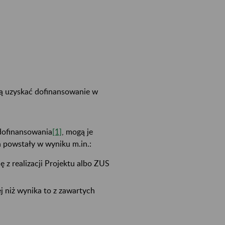
ą uzyskać dofinansowanie w
 dofinansowania
[1]
, mogą je
 powstały w wyniku m.in.:
z realizacji Projektu albo ZUS
 niż wynika to z zawartych