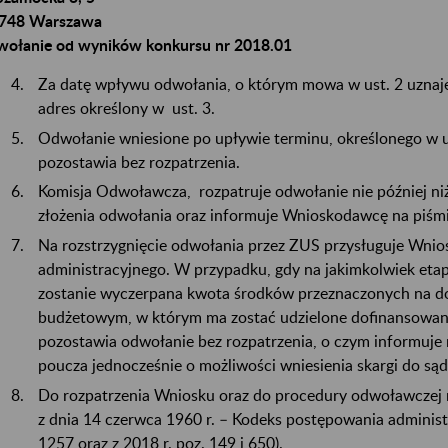
748 Warszawa
ołanie od wyników konkursu nr 2018.01
Za datę wpływu odwołania, o którym mowa w ust. 2 uznaje 
adres określony w ust. 3.
Odwołanie wniesione po upływie terminu, określonego w 
pozostawia bez rozpatrzenia.
Komisja Odwoławcza, rozpatruje odwołanie nie później niż
złożenia odwołania oraz informuje Wnioskodawcę na piśmie
Na rozstrzygnięcie odwołania przez ZUS przysługuje Wni
administracyjnego. W przypadku, gdy na jakimkolwiek et
zostanie wyczerpana kwota środków przeznaczonych na d
budżetowym, w którym ma zostać udzielone dofinansowa
pozostawia odwołanie bez rozpatrzenia, o czym informuje
poucza jednocześnie o możliwości wniesienia skargi do są
Do rozpatrzenia Wniosku oraz do procedury odwoławczej n
z dnia 14 czerwca 1960 r. – Kodeks postępowania administr
1257 oraz z 2018 r. poz. 149 i 650).