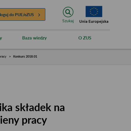
loguj do
PUE/eZUS
Szukaj
y
Baza wiedzy
O ZUS
pracy
Konkurs 2018.01
ika składek na
ieny pracy