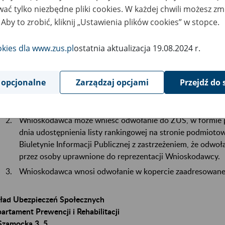
ać tylko niezbędne pliki cookies. W każdej chwili możesz zm
tnikowi składek, którego projekt o dofinansowanie nie został um
jektów, przysługuje odwołanie do Komisji Odwoławczej powołan
 Aby to zrobić, kliknij „Ustawienia plików cookies” w stopce.
ypadku naruszenia procedury konkursowej lub innych naruszeń 
okies dla www.zus.pl
ostatnia aktualizacja 19.08.2024 r.
OCEDURA ODWOŁAWCZA
W przypadku naruszenia procedury konkursowej lub innyc
 opcjonalne
Zarządzaj opcjami
Przejdź do 
Wnioskodawca, którego Wniosek nie został umieszczony na
złożyć odwołanie do Komisji Odwoławczej.
Wnioskodawca może wnieść odwołanie do ZUS, w formie pi
dnia udostępnienia listy rankingowej na stronie podmioto
Biuletynie Informacji Publicznej z zastrzeżeniem, że odwo
przez osoby uprawnione do reprezentacji Wnioskodawcy.
Wnioskodawca wnosi odwołanie w kopercie zaadresowanej
ład Ubezpieczeń Społecznych
artament Prewencji i Rehabilitacji
 Szamocka 3, 5