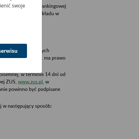
ienić swoje
ieszczony na liście rankingowej
ej przez Prezesa Zakładu w
formalnych.
h naruszeń formalnych
serwisu
 liście rankingowej, ma prawo
semnej, w terminie 14 dni od
wej ZUS,
www.zus.pl
, w
łanie powinno być podpisane
 w następujący sposób: