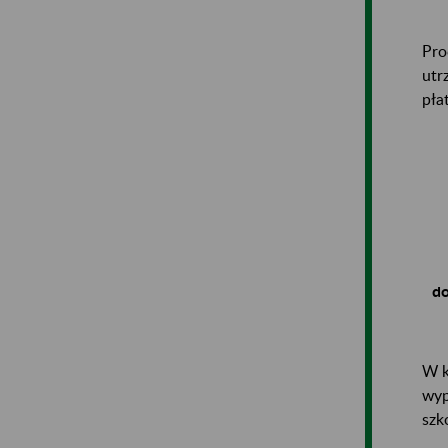
Pro
utr
pła
do
W k
wyp
szk