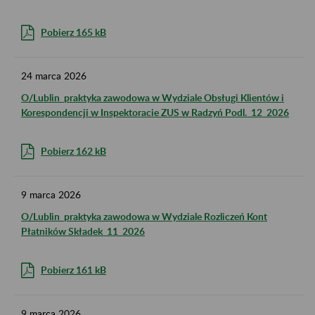
Pobierz 165 kB
24
marca
2026
O/Lublin_praktyka zawodowa w Wydziale Obsługi Klientów i
Korespondencji w Inspektoracie ZUS w Radzyń Podl._12_2026
Pobierz 162 kB
9
marca
2026
O/Lublin_praktyka zawodowa w Wydziale Rozliczeń Kont
Płatników Składek_11_2026
Pobierz 161 kB
9
marca
2026