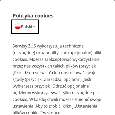
Polityka cookies
Polski
Menu
Szukaj
Serwisy ZUS wykorzystują techniczne
(niezbędne) oraz analityczne (opcjonalne) pliki
cookies. Możesz zaakceptować wykorzystanie
Ogłoszenia o praktykach w ZUS
przez nas wszystkich takich plików (przycisk
„Przejdź do serwisu”) lub dostosować swoje
zgody (przycisk „Zarządzaj opcjami”). Jeśli
wybierzesz przycisk „Odrzuć opcjonalne”,
będziemy wykorzystywać tylko niezbędne pliki
Ogłoszenia o praktykach w
cookies. W każdej chwili możesz zmienić swoje
Oddziale ZUS w Lublinie
ustawienia. Aby to zrobić, kliknij „Ustawienia
plików cookies” w stopce.