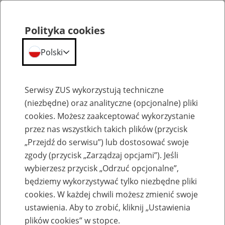
Polityka cookies
Polski
Menu
Szukaj
Serwisy ZUS wykorzystują techniczne
(niezbędne) oraz analityczne (opcjonalne) pliki
cookies. Możesz zaakceptować wykorzystanie
Emerytury, renty
przez nas wszystkich takich plików (przycisk
„Przejdź do serwisu”) lub dostosować swoje
zgody (przycisk „Zarządzaj opcjami”). Jeśli
wybierzesz przycisk „Odrzuć opcjonalne”,
będziemy wykorzystywać tylko niezbędne pliki
Wycofanie wniosku
cookies. W każdej chwili możesz zmienić swoje
ustawienia. Aby to zrobić, kliknij „Ustawienia
Poniżej zamieszczone zostały aktualne formularze wniosków i
oświadczeń, których można używać w korespondencji formalnej z
plików cookies” w stopce.