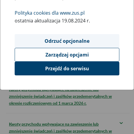
Polskim
".
Polityka cookies dla www.zus.pl
ostatnia aktualizacja 19.08.2024 r.
Najniższe emerytury i renty
Odrzuć opcjonalne
Dodatki do emerytur i rent
Zarządzaj opcjami
Przejdź do serwisu
Kwota bazowa
Kwoty przychodu wpływające na zawieszenie lub
zmniejszenie świadczeń i zasiłków przedemerytalnych w
okresie rozliczeniowym od 1 marca 2026 r.
Kwoty przychodu wpływające na zawieszenie lub
zmniejszenie świadczeń i zasiłków przedemerytalnych w