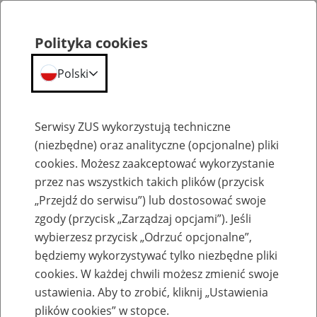
Polityka cookies
Polski
Menu
Szukaj
Serwisy ZUS wykorzystują techniczne
(niezbędne) oraz analityczne (opcjonalne) pliki
cookies. Możesz zaakceptować wykorzystanie
Wskaźniki
przez nas wszystkich takich plików (przycisk
„Przejdź do serwisu”) lub dostosować swoje
zgody (przycisk „Zarządzaj opcjami”). Jeśli
wybierzesz przycisk „Odrzuć opcjonalne”,
będziemy wykorzystywać tylko niezbędne pliki
Emerytury i renty
cookies. W każdej chwili możesz zmienić swoje
ustawienia. Aby to zrobić, kliknij „Ustawienia
Treść
komunikatów i obwieszczeń prezesa ZUS
jest zamieszczana
na stronie www.zus.pl dopiero po opublikowaniu ich w "
Monitorze
plików cookies” w stopce.