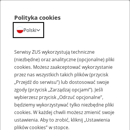
Polityka cookies
Polski
Menu
Szukaj
Serwisy ZUS wykorzystują techniczne
(niezbędne) oraz analityczne (opcjonalne) pliki
cookies. Możesz zaakceptować wykorzystanie
Aktualne ogłoszenia o pracę
przez nas wszystkich takich plików (przycisk
„Przejdź do serwisu”) lub dostosować swoje
Praca dla lekarzy - członków komisji
zgody (przycisk „Zarządzaj opcjami”). Jeśli
lekarskich Zakładu
wybierzesz przycisk „Odrzuć opcjonalne”,
będziemy wykorzystywać tylko niezbędne pliki
Jednostka ZUS:
cookies. W każdej chwili możesz zmienić swoje
ustawienia. Aby to zrobić, kliknij „Ustawienia
plików cookies” w stopce.