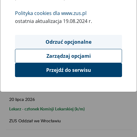
Data publikacji od
Polityka cookies dla www.zus.pl
ostatnia aktualizacja 19.08.2024 r.
Data publikacji do
Odrzuć opcjonalne
Zarządzaj opcjami
Przejdź do serwisu
FILTRUJ
20
lipca
2026
Lekarz - członek Komisji Lekarskiej (k/m)
ZUS Oddział we Wrocławiu