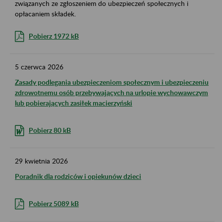
związanych ze zgłoszeniem do ubezpieczeń społecznych i
opłacaniem składek.
Pobierz 1972 kB
5
czerwca
2026
Zasady podlegania ubezpieczeniom społecznym i ubezpieczeniu
zdrowotnemu osób przebywających na urlopie wychowawczym
lub pobierających zasiłek macierzyński
Pobierz 80 kB
29
kwietnia
2026
Poradnik dla rodziców i opiekunów dzieci
Pobierz 5089 kB