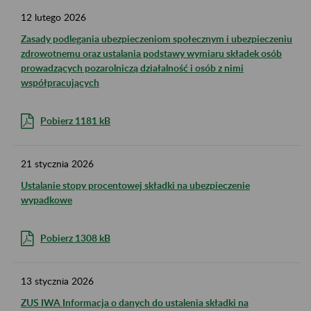
12
lutego
2026
Zasady podlegania ubezpieczeniom społecznym i ubezpieczeniu
zdrowotnemu oraz ustalania podstawy wymiaru składek osób
prowadzących pozarolniczą działalność i osób z nimi
współpracujących
Pobierz 1181 kB
21
stycznia
2026
Ustalanie stopy procentowej składki na ubezpieczenie
wypadkowe
Pobierz 1308 kB
13
stycznia
2026
ZUS IWA Informacja o danych do ustalenia składki na