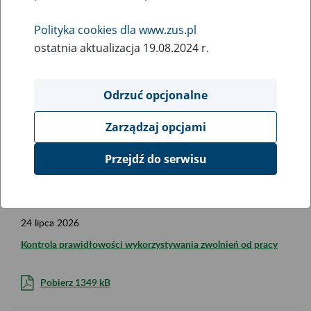
6
sierpnia
2026
Polityka cookies dla www.zus.pl
Poradnik dla Polaków pracujących lub mieszkających w Wielkiej
ostatnia aktualizacja 19.08.2024 r.
Brytanii
Najczęściej zadawane pytania
Publikacja na temat uprawnień do świadczeń z zabezpieczenia
Odrzuć opcjonalne
społecznego dla osób, które mieszkały lub pracowały zarówno
w Polsce, jak i w Zjednoczonym Królestwie Wielkiej Brytanii i
Zarządzaj opcjami
Irlandii Północnej (w publikacji używamy skrótowego określenia
„Wielka Brytania”).
Przejdź do serwisu
Pobierz 1710 kB
24
lipca
2026
Kontrola prawidłowości wykorzystywania zwolnień od pracy
Pobierz 1349 kB