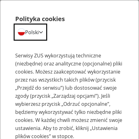
Polityka cookies
Polski
Menu
Szukaj
Serwisy ZUS wykorzystują techniczne
(niezbędne) oraz analityczne (opcjonalne) pliki
cookies. Możesz zaakceptować wykorzystanie
Biogramy
przez nas wszystkich takich plików (przycisk
„Przejdź do serwisu”) lub dostosować swoje
zgody (przycisk „Zarządzaj opcjami”). Jeśli
wybierzesz przycisk „Odrzuć opcjonalne”,
będziemy wykorzystywać tylko niezbędne pliki
Biogram G. Uścińska Kraków 2019
cookies. W każdej chwili możesz zmienić swoje
ustawienia. Aby to zrobić, kliknij „Ustawienia
plików cookies” w stopce.
GERTRUDA UŚCIŃSKA