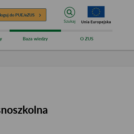
loguj do
PUE/eZUS
Szukaj
y
Baza wiedzy
O ZUS
snoszkolna