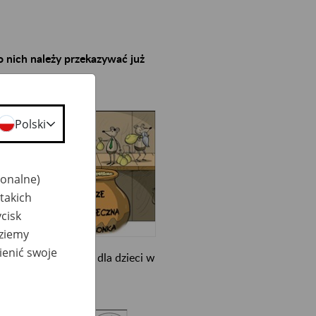
o nich należy przekazywać już
Polski
acyjną,
iach
jonalne)
takich
cisk
dziemy
ienić swoje
aby umówić wizytę dla dzieci w