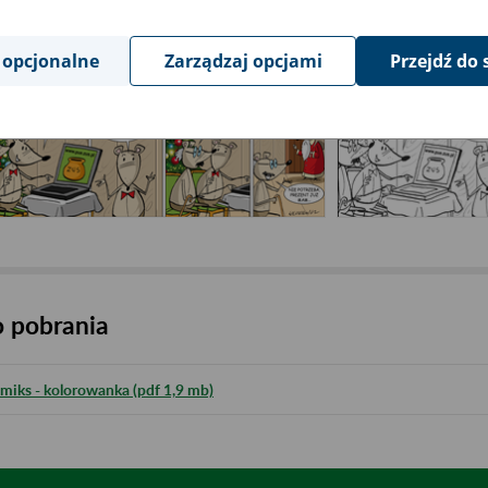
 opcjonalne
Zarządzaj opcjami
Przejdź do 
 pobrania
miks - kolorowanka (pdf 1,9 mb)