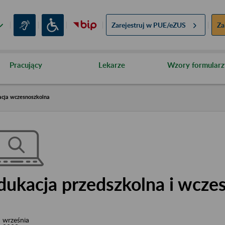
Zarejestruj w
PUE/eZUS
Za
Pracujący
Lekarze
Wzory formularz
acja wczesnoszkolna
dukacja przedszkolna i wcze
września