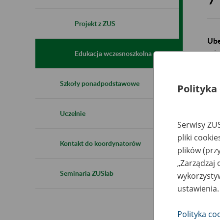
Projekt z ZUS
Ube
od 
Edukacja wczesnoszkolna
Dla
Szkoły ponadpodstawowe
Polityka
Uczelnie
Serwisy ZUS
pliki cooki
Kontakt do koordynatorów
plików (prz
„Zarządzaj 
Seminaria ZUSlab
wykorzystyw
Sko
ustawienia.
odd
Polityka co