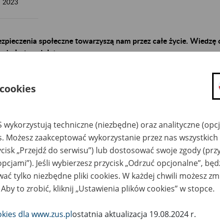
2023
zpieczenia społeczne towarzyszą nam przez całe życie. Wiedzę 
najmłodszych lat.
tego z myślą o najmłodszych:
 cookies
organizujemy wycieczki do naszych oddziałów z pogadanką eduk
nasi eksperci opowiadają dzieciom w przedszkolu o ubezpieczen
 wykorzystują techniczne (niezbędne) oraz analityczne (opc
społecznych i swojej pracy w ZUS,
es. Możesz zaakceptować wykorzystanie przez nas wszystkich 
przygotowaliśmy kolorowankę edukacyjną „Zawsze Użyteczna
ycisk „Przejdź do serwisu”) lub dostosować swoje zgody (przy
Skarbonka”.
opcjami”). Jeśli wybierzesz przycisk „Odrzuć opcjonalne”, bę
ać tylko niezbędne pliki cookies. W każdej chwili możesz zm
ntaktuj się koordynatorem ds. komunikacji społecznej i edukacji
 Aby to zrobić, kliknij „Ustawienia plików cookies” w stopce.
ziale ZUS.
okies dla www.zus.pl
ostatnia aktualizacja 19.08.2024 r.