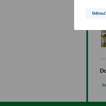
Odrzuć
Do
Ko