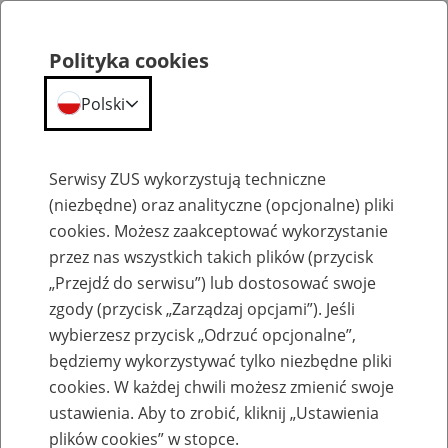
Polityka cookies
Polski
Menu
Szukaj
Serwisy ZUS wykorzystują techniczne
(niezbędne) oraz analityczne (opcjonalne) pliki
cookies. Możesz zaakceptować wykorzystanie
Praca w ZUS
przez nas wszystkich takich plików (przycisk
„Przejdź do serwisu”) lub dostosować swoje
Lista kandydatów/-ek i wyniki
zgody (przycisk „Zarządzaj opcjami”). Jeśli
naboru
wybierzesz przycisk „Odrzuć opcjonalne”,
będziemy wykorzystywać tylko niezbędne pliki
Jednostka ZUS:
cookies. W każdej chwili możesz zmienić swoje
ustawienia. Aby to zrobić, kliknij „Ustawienia
plików cookies” w stopce.