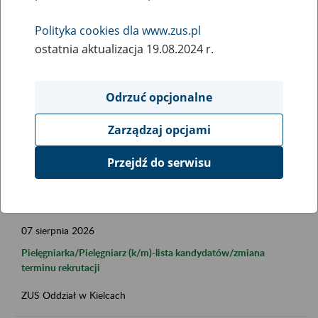
Data publikacji od
Polityka cookies dla www.zus.pl
ostatnia aktualizacja 19.08.2024 r.
Data publikacji do
Odrzuć opcjonalne
Zarządzaj opcjami
Przejdź do serwisu
FILTRUJ
07
sierpnia
2026
Pielęgniarka/Pielęgniarz (k/m)-lista kandydatów/zmiana
terminu rekrutacji
ZUS Oddział w Kielcach