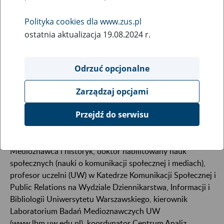
Polityka cookies dla www.zus.pl
ostatnia aktualizacja 19.08.2024 r.
Odrzuć opcjonalne
Zarządzaj opcjami
Przejdź do serwisu
Medioznawca i historyk, doktor habilitowany nauk
społecznych (nauki o komunikacji społecznej i mediach),
profesor uczelni (UW) w Katedrze Komunikacji Społecznej i
Public Relations na Wydziale Dziennikarstwa, Informacji i
Bibliologii Uniwersytetu Warszawskiego, kierownik
Laboratorium Badań Medioznawczych UW
(www.lbm.uw.edu.pl), koordynator Centrum Analiz