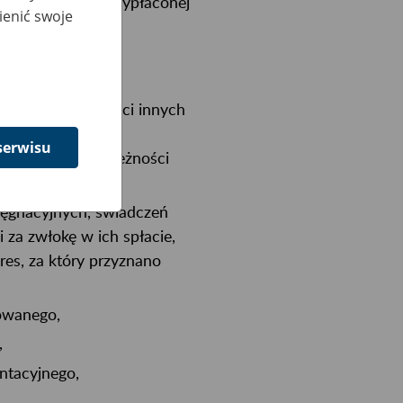
eżności z tytułu wypłaconej
ienić swoje
la na podstawie
krycie należności innych
eń z funduszu
serwisu
acyjnego oraz należności
lęgnacyjnych, świadczeń
 za zwłokę w ich spłacie,
res, za który przyznano
owanego,
,
ntacyjnego,