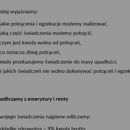
iżej wyjaśniamy:
jakie potrącenia i egzekucje możemy realizować,
jaką część świadczenia możemy potrącić,
czym jest kwota wolna od potrąceń,
co oznacza zbieg potrąceń,
kiedy przekazujemy świadczenie do masy upadłości,
z jakich świadczeń nie wolno dokonywać potrąceń i egzeku
odliczamy z emerytury i renty
wojego świadczenia najpierw odliczamy:
składkę zdrowotną – 9% kwoty brutto,