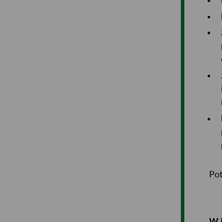
Pot
W j