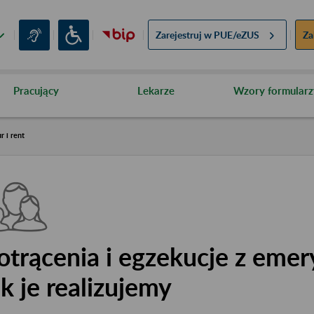
Zarejestruj w
PUE/eZUS
Za
Pracujący
Lekarze
Wzory formularz
r i rent
otrącenia i egzekucje z emery
ak je realizujemy