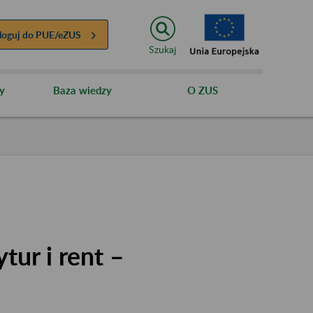
loguj do
PUE/eZUS
Szukaj
y
Baza wiedzy
O ZUS
tur i rent –