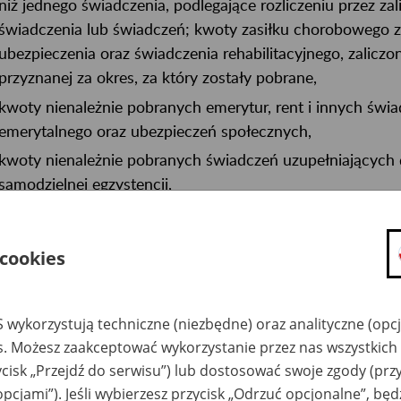
niż jednego świadczenia, podlegające rozliczeniu przez zal
świadczenia lub świadczeń; kwoty zasiłku chorobowego za
ubezpieczenia oraz świadczenia rehabilitacyjnego, zalicz
przyznanej za okres, za który zostały pobrane,
kwoty nienależnie pobranych emerytur, rent i innych świa
emerytalnego oraz ubezpieczeń społecznych,
kwoty nienależnie pobranych świadczeń uzupełniających 
samodzielnej egzystencji,
kwoty nienależnie pobranych świadczeń postojowych,
nieopłacone należności z tytułu składek, do których pobo
 cookies
kwoty nienależnie pobranych świadczeń wychowawczych i
kwoty nienależnie pobranego świadczenia honorowego z t
 wykorzystują techniczne (niezbędne) oraz analityczne (opc
życia,
es. Możesz zaakceptować wykorzystanie przez nas wszystkich 
sumy egzekwowane na mocy tytułów wykonawczych na za
ycisk „Przejdź do serwisu”) lub dostosować swoje zgody (przy
alimentacyjnych, należności z tytułu świadczeń z fundusz
opcjami”). Jeśli wybierzesz przycisk „Odrzuć opcjonalne”, bę