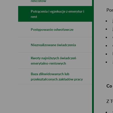
rencistów
Pon
Potrącenia i egzekucje z emerytur i
rent
Postępowanie odwoławcze
Niezrealizowane świadczenia
Kwoty najniższych świadczeń
emerytalno-rentowych
Baza zlikwidowanych lub
przekształconych zakładów pracy
Co 
Z T