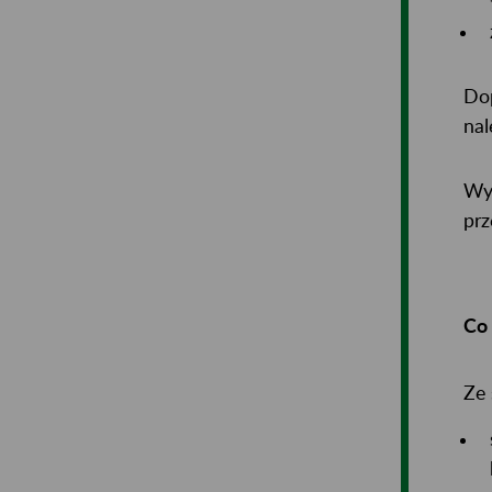
Dop
nal
Wys
prz
Co 
Ze 