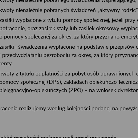
kwoty nienależnie pobranych świadczeń „aktywny rodzic”
zasiłki wypłacone z tytułu pomocy społecznej, jeżeli przy
potrącanie, oraz zasiłek stały lub zasiłek okresowy wypł
o pomocy społecznej za okres, za który przyznano emerytu
zasiłki i świadczenia wypłacone na podstawie przepisów o
i przeciwdziałaniu bezrobociu za okres, za który przyzna
renty,
kwoty z tytułu odpłatności za pobyt osób uprawnionyc
pomocy społecznej (DPS), zakładach opiekuńczo-lecznicz
pielęgnacyjno-opiekuńczych (ZPO) – na wniosek dyrekto
rącenia realizujemy według kolejności podanej na powyższe
akiej wysokości możemy realizować potrącenia