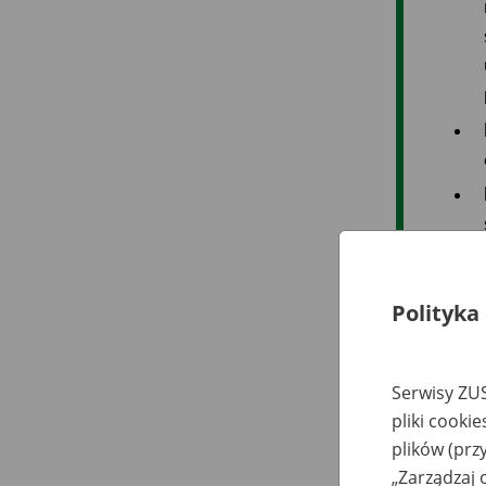
Polityka
Serwisy ZUS
pliki cooki
plików (prz
„Zarządzaj 