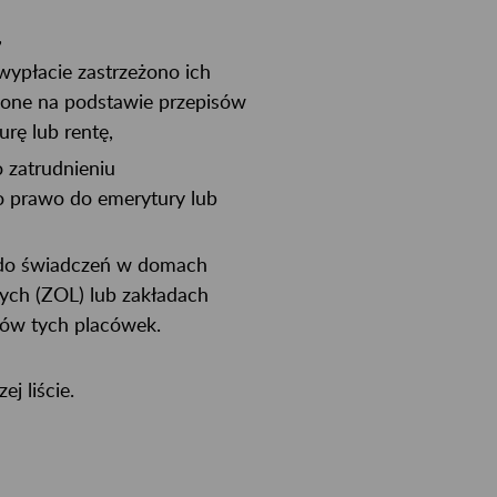
,
 wypłacie zastrzeżono ich
acone na podstawie przepisów
rę lub rentę,
 zatrudnieniu
no prawo do emerytury lub
h do świadczeń w domach
ych (ZOL) lub zakładach
rów tych placówek.
j liście.