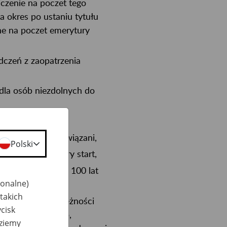
iczenie na poczet tego
 okres po ustaniu tytułu
one na poczet emerytury
dczeń z zaopatrzenia
dla osób niezdolnych do
ru jesteśmy zobowiązani,
Polski
 świadczeń dobry start,
ytułu ukończenia 100 lat
jonalne)
takich
spokojenie: należności
cisk
u alimentacyjnego,
dziemy