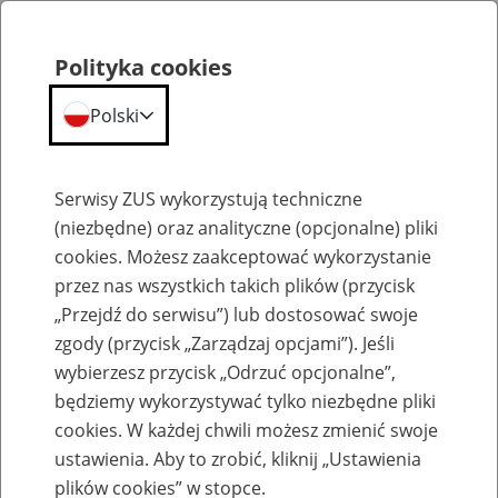
Polityka cookies
Polski
Menu
Szukaj
Serwisy ZUS wykorzystują techniczne
(niezbędne) oraz analityczne (opcjonalne) pliki
cookies. Możesz zaakceptować wykorzystanie
Osoby sprawujące opiekę nad osobą uprawnioną do świadczenia wspierającego
przez nas wszystkich takich plików (przycisk
„Przejdź do serwisu”) lub dostosować swoje
zgody (przycisk „Zarządzaj opcjami”). Jeśli
wybierzesz przycisk „Odrzuć opcjonalne”,
będziemy wykorzystywać tylko niezbędne pliki
Ubezpieczenie osób, które
cookies. W każdej chwili możesz zmienić swoje
pobierają świadczenie wspierające
ustawienia. Aby to zrobić, kliknij „Ustawienia
plików cookies” w stopce.