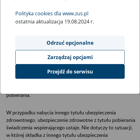
8
czerwca
2026
Polityka cookies dla www.zus.pl
ostatnia aktualizacja 19.08.2024 r.
Zakres i okres ubezpieczenia
Odrzuć opcjonalne
Osoby pobierające świadczenie wspierające podlegają z
Zarządzaj opcjami
tego tytułu wyłącznie ubezpieczeniu zdrowotnemu.
Obowiązek ubezpieczenia powstaje, o ile osoba ta nie
Przejdź do serwisu
podlega obowiązkowi ubezpieczenia zdrowotnego z innego
tytułu. Okres ubezpieczenia trwa od dnia przyznania
świadczenia wspierającego do dnia utraty prawa do jego
pobierania.
W przypadku nabycia innego tytułu ubezpieczenia
zdrowotnego, ubezpieczenie zdrowotne z tytułu pobierania
świadczenia wspierającego ustaje. Nie dotyczy to sytuacji,
w której składka z innego tytułu ubezpieczenia