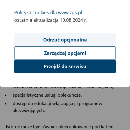
Polityka cookies dla www.zus.pl
ostatnia aktualizacja 19.08.2024 r.
Odrzuć opcjonalne
To okres dojrzewania i poszukiwania swojej ścieżki
edukacyjnej i społecznej. Młodzi ludzie z
Zarządzaj opcjami
niepełnosprawnościami mogą w tym czasie potrzebować
wzmocnionej opieki medycznej i psychologicznej, a także
Przejdź do serwisu
wsparcia w rozwijaniu samodzielności i planowaniu
dorosłego życia. Pomoc obejmuje:
świadczenia finansowe (np. zasiłki, renta socjalna),
specjalistyczne usługi opiekuńcze,
dostęp do edukacji włączającej i programów
aktywizujących.
Istotne może być również ukierunkowanie pod kątem