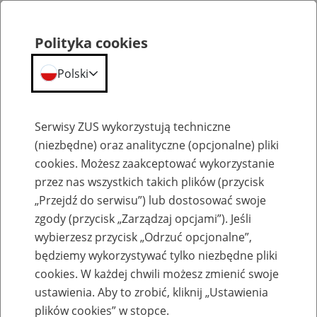
Polityka cookies
Polski
Menu
Szukaj
Serwisy ZUS wykorzystują techniczne
(niezbędne) oraz analityczne (opcjonalne) pliki
cookies. Możesz zaakceptować wykorzystanie
Wsparcie na każdym etapie życia
przez nas wszystkich takich plików (przycisk
„Przejdź do serwisu”) lub dostosować swoje
zgody (przycisk „Zarządzaj opcjami”). Jeśli
wybierzesz przycisk „Odrzuć opcjonalne”,
będziemy wykorzystywać tylko niezbędne pliki
Młodzież (15–18 lat)
cookies. W każdej chwili możesz zmienić swoje
ustawienia. Aby to zrobić, kliknij „Ustawienia
plików cookies” w stopce.