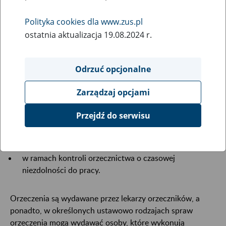
Polityka cookies dla www.zus.pl
Do zakresu działania ZUS należy między innymi wydawanie
ostatnia aktualizacja 19.08.2024 r.
orzeczeń:
dla potrzeb ustalania uprawnień do świadczeń z
Odrzuć opcjonalne
ubezpieczeń społecznych i innych świadczeń
należących do właściwości ZUS,
Zarządzaj opcjami
dla celów realizacji zadań zleconych ZUS na podstawie
Przejdź do serwisu
innych ustaw,
dla celów świadczeń podlegających koordynacji
wspólnotowej i dwustronnej (bilateralnej),
w ramach kontroli orzecznictwa o czasowej
niezdolności do pracy.
Orzeczenia są wydawane przez lekarzy orzeczników, a
ponadto, w określonych ustawowo rodzajach spraw
orzeczenia mogą wydawać osoby, które wykonują