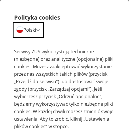
Polityka cookies
Polski
Menu
Szukaj
Serwisy ZUS wykorzystują techniczne
(niezbędne) oraz analityczne (opcjonalne) pliki
cookies. Możesz zaakceptować wykorzystanie
Pojęcie niezdolności do pracy
przez nas wszystkich takich plików (przycisk
„Przejdź do serwisu”) lub dostosować swoje
zgody (przycisk „Zarządzaj opcjami”). Jeśli
wybierzesz przycisk „Odrzuć opcjonalne”,
będziemy wykorzystywać tylko niezbędne pliki
Organy orzekające
cookies. W każdej chwili możesz zmienić swoje
ustawienia. Aby to zrobić, kliknij „Ustawienia
13
kwietnia
2026
plików cookies” w stopce.