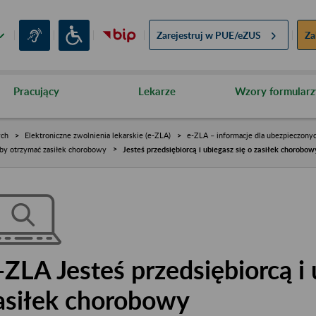
Zarejestruj w
PUE/eZUS
Za
Pracujący
Lekarze
Wzory formularz
ych
Elektroniczne zwolnienia lekarskie (e-ZLA)
e-ZLA – informacje dla ubezpieczony
aby otrzymać zasiłek chorobowy
Jesteś przedsiębiorcą i ubiegasz się o zasiłek chorobow
-ZLA Jesteś przedsiębiorcą i 
asiłek chorobowy