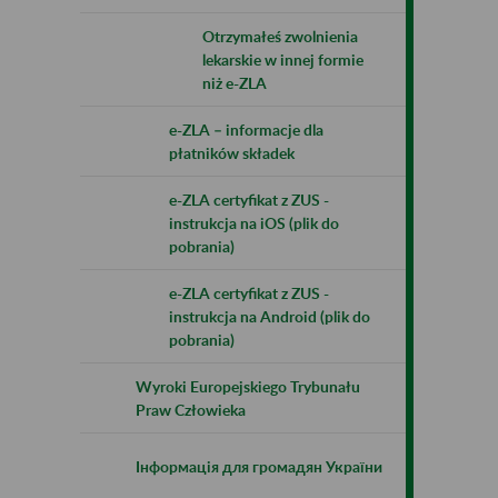
Otrzymałeś zwolnienia
lekarskie w innej formie
niż e-ZLA
e-ZLA – informacje dla
płatników składek
e-ZLA certyfikat z ZUS -
instrukcja na iOS (plik do
pobrania)
e-ZLA certyfikat z ZUS -
instrukcja na Android (plik do
pobrania)
Wyroki Europejskiego Trybunału
Praw Człowieka
Інформація для громадян України