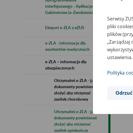
interfejsowego - Aplikacje
Gabinetowe (e-Zwolnienia)
Serwisy ZUS
pliki cooki
Eksport e-ZLA z eZUS
plików (prz
„Zarządzaj 
e-ZLA - informacje dla
wykorzystyw
asystentów medycznych
ustawienia.
e-ZLA – informacje dla
ubezpieczonych
Polityka co
Otrzymałeś e-ZLA - jakie
dokumenty powinieneś
Odrzuć
złożyć aby otrzymać
zasiłek chorobowy
Otrzymałeś e-ZLA - jakie
dokumenty powinieneś
złożyć aby otrzymać
zasiłek opiekuńczy