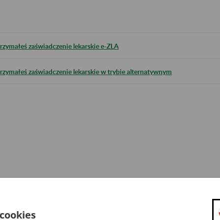
rzymałeś zaświadczenie lekarskie e-ZLA
rzymałeś zaświadczenie lekarskie w trybie alternatywnym
 cookies