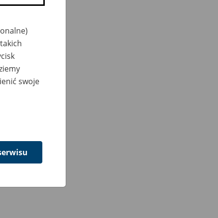
jonalne)
takich
cisk
dziemy
ienić swoje
serwisu