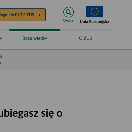
loguj do
PUE/eZUS
Szukaj
y
Baza wiedzy
O ZUS
ch
y
ubiegasz się o