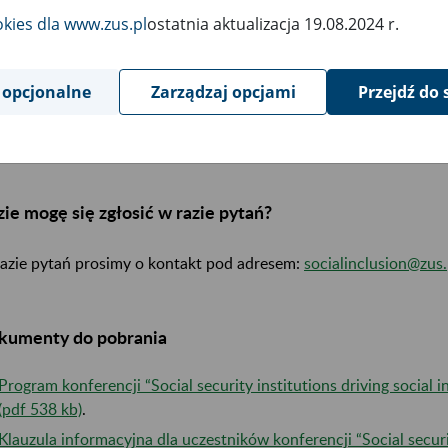
Udział w konferencji jest bezpłatny.
okies dla www.zus.pl
ostatnia aktualizacja 19.08.2024 r.
 się zapisać?
 opcjonalne
Zarządzaj opcjami
Przejdź do 
ończyliśmy zapisy.
ie mogę się zgłosić w razie pytań?
azie pytań prosimy o kontakt pod adresem:
socialinclusion@zus.
kumenty do pobrania
Program konferencji “Social security institutions driving social 
(pdf 538 kb)
.
Klauzula informacyjna dla uczestników konferencji “Social securit