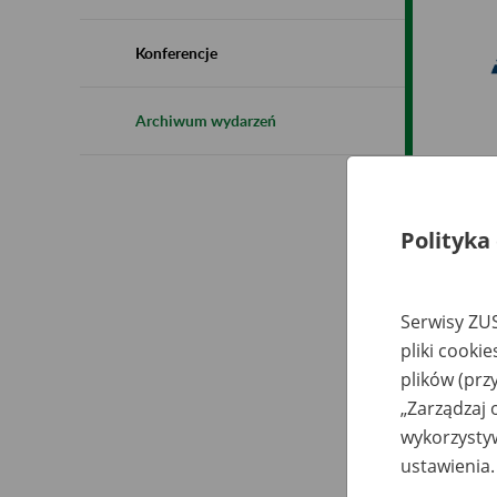
Konferencje
Archiwum wydarzeń
Polityka
"
Serwisy ZUS
pliki cooki
plików (prz
Naj
„Zarządzaj 
wykorzystyw
ustawienia.