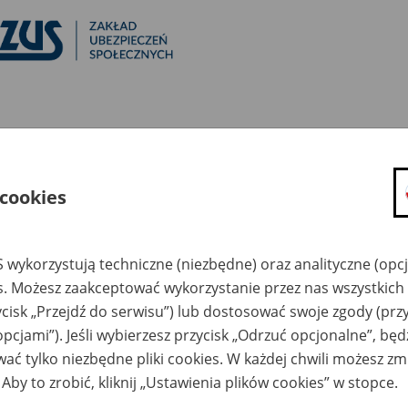
Zakład Ubezpieczeń Społecznych (ZUS) i Eu
Zabezpieczenia Społecznego (
 cookies
​​​​​​​zapraszają na międzynarodową 
Social security institutions driving social in
poverty"
 wykorzystują techniczne (niezbędne) oraz analityczne (opc
es. Możesz zaakceptować wykorzystanie przez nas wszystkich 
ycisk „Przejdź do serwisu”) lub dostosować swoje zgody (przy
ważniejsze informacje
opcjami”). Jeśli wybierzesz przycisk „Odrzuć opcjonalne”, bę
ać tylko niezbędne pliki cookies. W każdej chwili możesz zm
Kiedy: 11 czerwca (czwartek) 2026 r. godz. 10:00–12:30.
 Aby to zrobić, kliknij „Ustawienia plików cookies” w stopce.
Gdzie: Centrala ZUS w Warszawie (ul. Szamocka 3, 5).