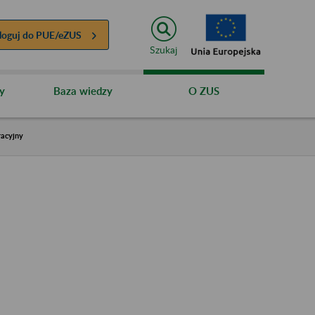
loguj do
PUE/eZUS
Szukaj
y
Baza wiedzy
O ZUS
racyjny