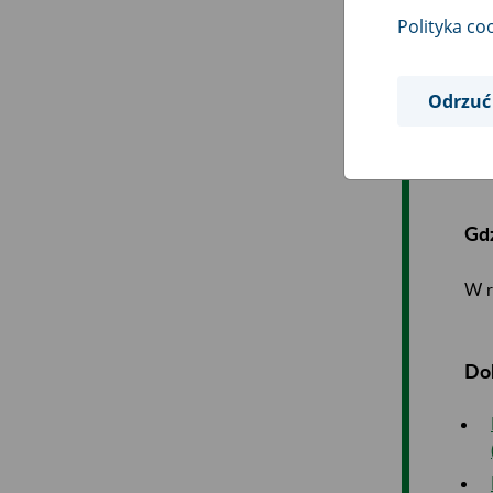
Polityka co
Jak
Odrzuć
Zak
Gdz
W r
Do