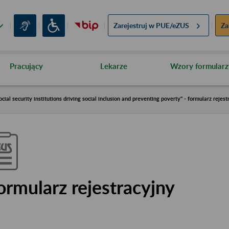
Zarejestruj w
PUE/eZUS
Za
Pracujący
Lekarze
Wzory formularz
cial security institutions driving social inclusion and preventing poverty" - formularz rejest
ormularz rejestracyjny