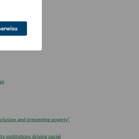
serwisu
pl
.
inclusion and preventing poverty”
y institutions driving social